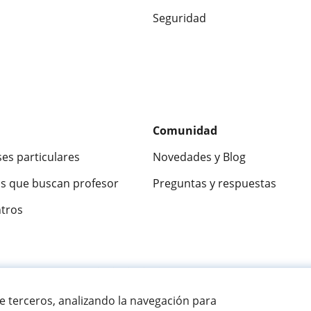
Seguridad
Comunidad
ses particulares
Novedades y Blog
s que buscan profesor
Preguntas y respuestas
ntros
ca
9,5/10
★★★★★
9,5/10
305915
opinion
de terceros, analizando la navegación para