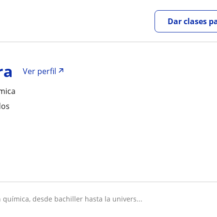
Dar clases p
ra
Ver perfil
mica
dos
n química, desde bachiller hasta la univers...