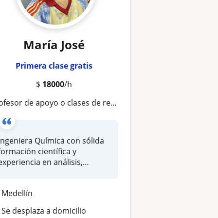
María José
Primera clase gratis
$
18000
/h
esor de apoyo o clases de refuerzo Química Orgánica, Ciencias naturales, español, inglés para niños y jóvenes
Ingeniera Química con sólida
formación científica y
experiencia en análisis,
resoluc...
Medellín
Se desplaza a domicilio