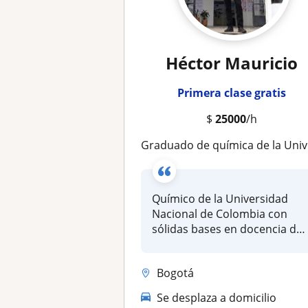
Héctor Mauricio
Primera clase gratis
$
25000
/h
Graduado de química de la Universidad Nacional de Colombia. Doy clases de cualquier área relacionada con química, matemáticas o f
Químico de la Universidad
Nacional de Colombia con
sólidas bases en docencia de
la c...
Bogotá
Se desplaza a domicilio