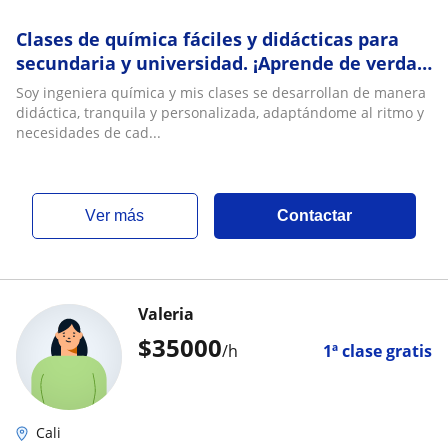
Clases de química fáciles y didácticas para
secundaria y universidad. ¡Aprende de verdad
y sin estrés!
Soy ingeniera química y mis clases se desarrollan de manera
didáctica, tranquila y personalizada, adaptándome al ritmo y
necesidades de cad...
ver más
Contactar
Valeria
$
35000
/h
1ª clase gratis
Cali