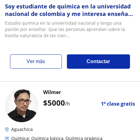
Soy estudiante de química en la universidad
nacional de colombia y me interesa enseñar
tanto química o física
Estudio química en la universidad nacional y tengo una
pasión por enseñar. Que las personas aprendan sobre la
bonita naturaleza de las cien...
ver más
Contactar
Wilmer
$
5000
/h
1ª clase gratis
Aguachica
Química: Química básica, Química orgánica