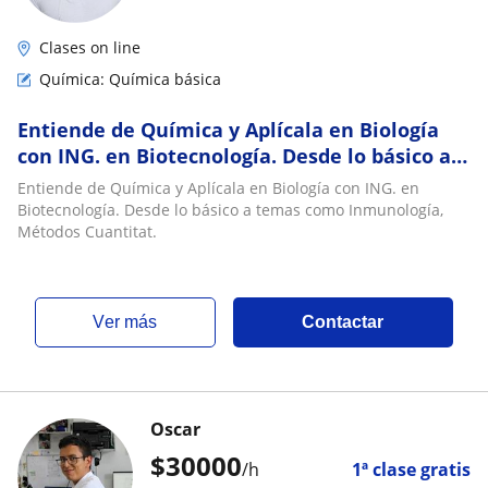
Clases on line
Química: Química básica
Entiende de Química y Aplícala en Biología
con ING. en Biotecnología. Desde lo básico a
temas como Inmunología, Métodos Cuantitat
Entiende de Química y Aplícala en Biología con ING. en
Biotecnología. Desde lo básico a temas como Inmunología,
Métodos Cuantitat.
ver más
Contactar
Oscar
$
30000
/h
1ª clase gratis