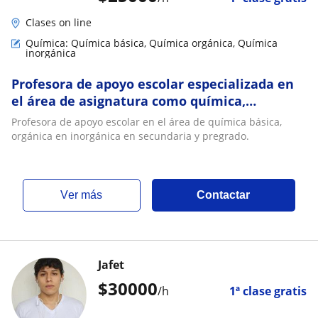
Clases on line
Química: Química básica, Química orgánica, Química
inorgánica
Profesora de apoyo escolar especializada en
el área de asignatura como química,
matemáticas en primaria y secundaria y
Profesora de apoyo escolar en el área de química básica,
pregrado
orgánica en inorgánica en secundaria y pregrado.
ver más
Contactar
Jafet
$
30000
/h
1ª clase gratis