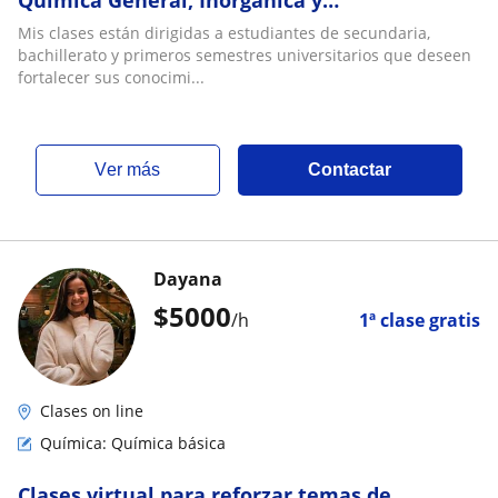
Estequiometría con metodología clara y
Mis clases están dirigidas a estudiantes de secundaria,
personalizada
bachillerato y primeros semestres universitarios que deseen
fortalecer sus conocimi...
ver más
Contactar
Dayana
$
5000
/h
1ª clase gratis
Clases on line
Química: Química básica
Clases virtual para reforzar temas de