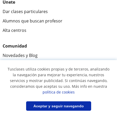
Únete
Dar clases particulares
Alumnos que buscan profesor
Alta centros
Comunidad
Novedades y Blog
Preguntas y respuestas
Tusclases utiliza cookies propias y de terceros, analizando
la navegación para mejorar tu experiencia, nuestros
servicios y mostrar publicidad. Si continúas navegando,
Fantástica
★★★★★
9,5/10
consideramos que aceptas su uso. Más info en nuestra
política de cookies
305883
opiniones de alumnos
Filtrar
Guardar búsqueda
Aceptar y seguir navegando
© 2007 - 2026 Tusclases.co