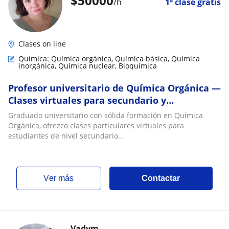
$
50000
/h
1ª clase gratis
Clases on line
Química: Química orgánica, Química básica, Química
inorgánica, Química nuclear, Bioquímica
Profesor universitario de Química Orgánica —
Clases virtuales para secundario y
universidad
Graduado universitario con sólida formación en Química
Orgánica, ofrezco clases particulares virtuales para
estudiantes de nivel secundario...
ver más
Contactar
Vadym