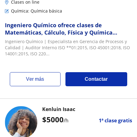
Clases on line
Química: Química básica
Ingeniero Químico ofrece clases de
Matemáticas, Cálculo, Física y Química
(Orgánica/Inorgánica) para todos los niveles
Ingeniero Químico | Especialista en Gerencia de Procesos y
Calidad | Auditor Interno ISO **01:2015, ISO 45001:2018, ISO
14001:2015, ISO 220...
ver más
Contactar
Kenluin Isaac
$
5000
/h
1ª clase gratis