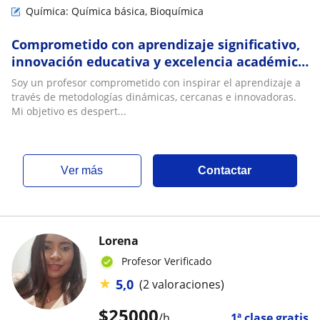
Química: Química básica, Bioquímica
Comprometido con aprendizaje significativo,
innovación educativa y excelencia académica
siempre
Soy un profesor comprometido con inspirar el aprendizaje a
través de metodologías dinámicas, cercanas e innovadoras.
Mi objetivo es despert...
ver más
Contactar
Lorena
Profesor Verificado
★
5,0
(2 valoraciones)
$
25000
/h
1ª clase gratis