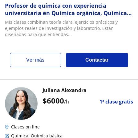
Profesor de química con experiencia
universitaria en Química orgánica, Química
analítica, físico química, entre otra ramas
Mis clases combinan teoría clara, ejercicios prácticos y
ejemplos reales de investigación y laboratorio. Están
diseñadas para que entiendas...
ver más
Contactar
Juliana Alexandra
$
6000
/h
1ª clase gratis
Clases on line
Química: Química básica