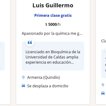
Luis Guillermo
Primera clase gratis
$
5000
/h
Apasionado por la química me gusta que mis estudiantes desarrollen habilidades en la solucion de problemas en contextos cotidianos
Cl
Licenciado en Bioquímica de la
Universidad de Caldas amplia
n
experiencia en educación...
Armenia (Quindío)
Se desplaza a domicilio