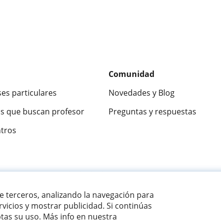
Comunidad
ses particulares
Novedades y Blog
s que buscan profesor
Preguntas y respuestas
ntros
ca
9,5/10
★★★★★
9,5/10
305915
opinion
de terceros, analizando la navegación para
vicios y mostrar publicidad. Si continúas
as su uso. Más info en nuestra