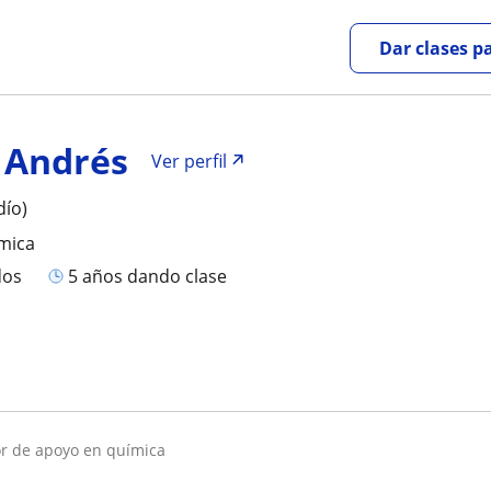
Dar clases p
 Andrés
Ver perfil
dío)
mica
dos
5 años dando clase
sor de apoyo en química