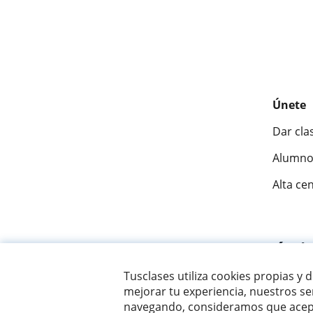
Únete
Dar cla
Alumno
Alta ce
Fantásti
Tusclases utiliza cookies propias y 
mejorar tu experiencia, nuestros ser
© 2007 - 2026 Tusclases.co
navegando, consideramos que acept