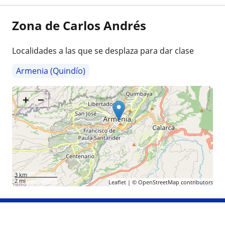
Zona de Carlos Andrés
Localidades a las que se desplaza para dar clase
Armenia (Quindío)
+
−
3 km
2 mi
Leaflet
| ©
OpenStreetMap
contributors