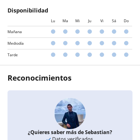
Disponibilidad
Lu
Ma
Mi
Ju
Vi
Sá
Do
Mañana
Mediodía
Tarde
Reconocimientos
¿Quieres saber más de Sebastian?
Datos verificados