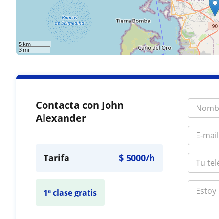
5 km
3 mi
Contacta con John
Alexander
Tarifa
$
5000
/h
1ª clase gratis