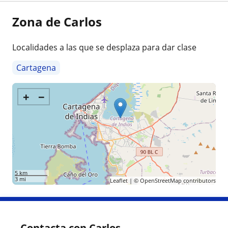
Zona de Carlos
Localidades a las que se desplaza para dar clase
Cartagena
+
−
5 km
3 mi
Leaflet
| ©
OpenStreetMap
contributors
Contacta con Carlos