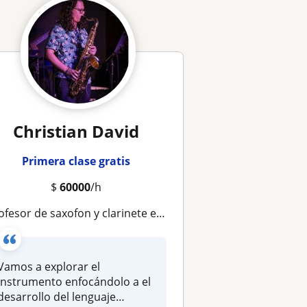
Christian David
Primera clase gratis
$
60000
/h
fesor de saxofon y clarinete enfocado en musicas populares y contemporanea
Vamos a explorar el
instrumento enfocándolo a el
desarrollo del lenguaje