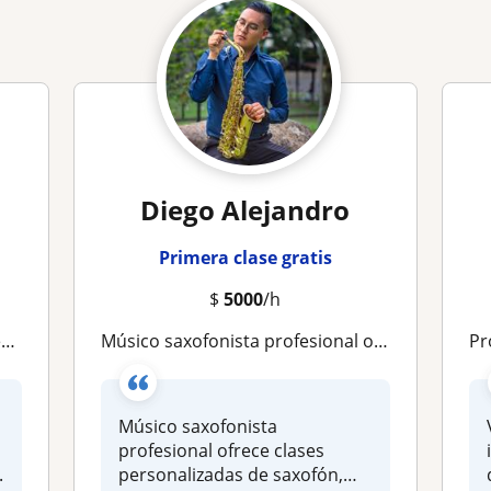
Diego Alejandro
Primera clase gratis
$
5000
/h
s
Músico saxofonista profesional ofrece clases personalizadas de saxofón, teoría entrenamiento auditivo, audiciones e improvisación
Pro
Músico saxofonista
s
profesional ofrece clases
.
personalizadas de saxofón,