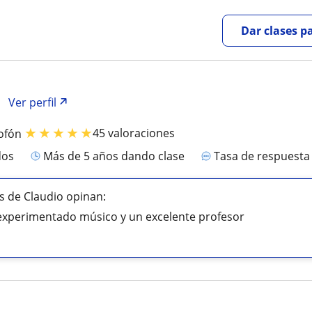
Dar clases p
Ver perfil
★
★
★
★
★
45 valoraciones
ofón
dos
más de 5 años dando clase
Tasa de respuest
 de Claudio opinan:
experimentado músico y un excelente profesor