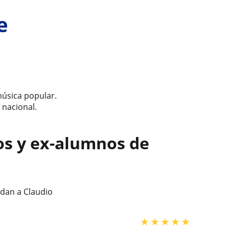
e
música popular.
 nacional.
os y ex-alumnos de
dan a Claudio
★
★
★
★
★