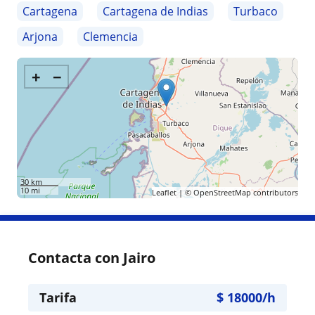
Cartagena
Cartagena de Indias
Turbaco
Arjona
Clemencia
+
−
30 km
10 mi
Leaflet
| ©
OpenStreetMap
contributors
Contacta con Jairo
Tarifa
$
18000
/h