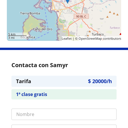
5 km
3 mi
Leaflet
| ©
OpenStreetMap
contributors
Contacta con Samyr
Tarifa
$
20000
/h
1ª clase gratis