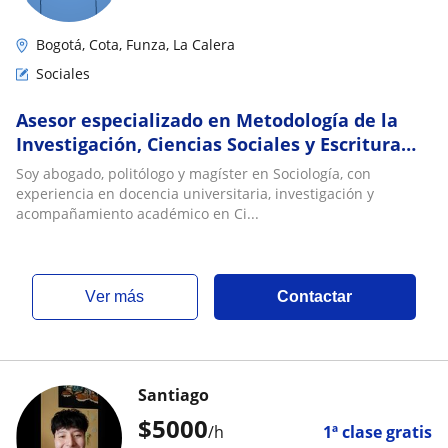
Bogotá, Cota, Funza, La Calera
Sociales
Asesor especializado en Metodología de la
Investigación, Ciencias Sociales y Escritura
Académica | Docente universitario
Soy abogado, politólogo y magíster en Sociología, con
experiencia en docencia universitaria, investigación y
acompañamiento académico en Ci...
ver más
Contactar
Santiago
$
5000
/h
1ª clase gratis