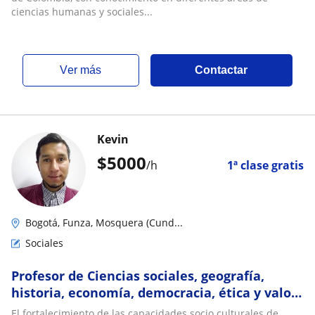
ciencias humanas y sociales...
ver más
Contactar
Kevin
$
5000
/h
1ª clase gratis
Bogotá, Funza, Mosquera (Cund...
Sociales
Profesor de Ciencias sociales, geografía,
historia, economía, democracia, ética y valor,
religión y/o filosofía
El fortalecimiento de las capacidades socio culturales de