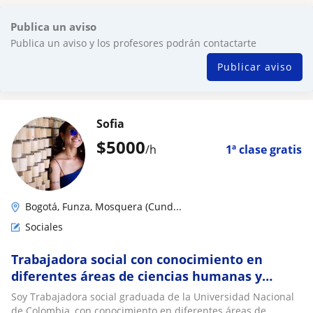
Publica un aviso
Publica un aviso y los profesores podrán contactarte
Publicar aviso
Sofia
$
5000
/h
1ª clase gratis
Bogotá, Funza, Mosquera (Cund...
Sociales
Trabajadora social con conocimiento en
diferentes áreas de ciencias humanas y
sociales, métodos de estudio y redaccion
Soy Trabajadora social graduada de la Universidad Nacional
de Colombia, con conocimiento en diferentes áreas de