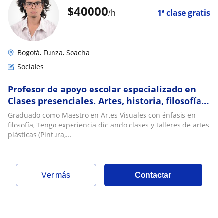
$
40000
/h
1ª clase gratis
Bogotá, Funza, Soacha
Sociales
Profesor de apoyo escolar especializado en
Clases presenciales. Artes, historia, filosofía,
lógica, sociales
Graduado como Maestro en Artes Visuales con énfasis en
filosofía, Tengo experiencia dictando clases y talleres de artes
plásticas (Pintura,...
ver más
Contactar