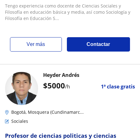
superior en ciencias sociales y filosofía
Tengo experiencia como docente de Ciencias Sociales y
Filosofía en educación básica y media, así como Sociología y
Filosofía en Educación S...
ver más
Contactar
Heyder Andrés
$
5000
/h
1ª clase gratis
Bogotá, Mosquera (Cundinamarc...
Sociales
Profesor de ciencias politicas y ciencias