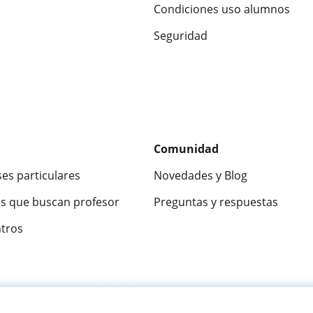
Condiciones uso alumnos
Seguridad
Comunidad
ses particulares
Novedades y Blog
s que buscan profesor
Preguntas y respuestas
ntros
ca
9,5/10
★★★★★
9,5/10
305915
opinion