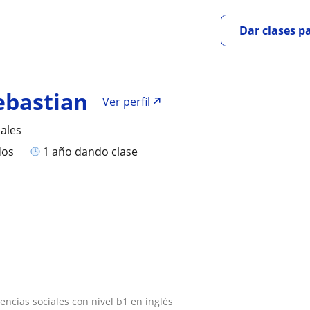
Dar clases p
ebastian
Ver perfil
iales
dos
1 año dando clase
iencias sociales con nivel b1 en inglés