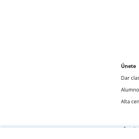
Únete
Dar cla
Alumno
Alta ce
Fantásti