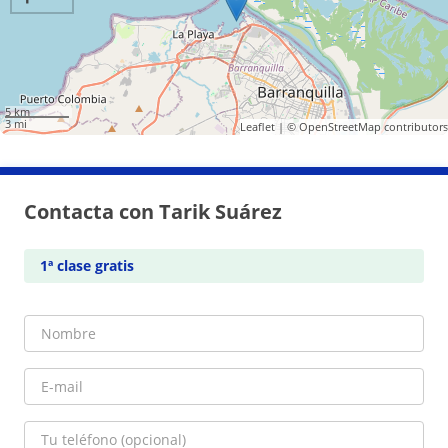
5 km
3 mi
Leaflet
| ©
OpenStreetMap
contributors
Contacta con Tarik Suárez
1ª clase gratis