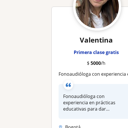
Valentina
Primera clase gratis
$
5000
/h
Fonoaudióloga con experiencia en prácticas educativas para dar consejerías en diferentes técnicas de estudio y como aplica
Fonoaudióloga con
experiencia en prácticas
educativas para dar
consejerías en difere...
Bogotá