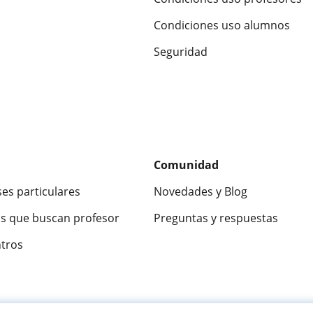
Condiciones uso alumnos
Seguridad
Comunidad
ses particulares
Novedades y Blog
s que buscan profesor
Preguntas y respuestas
ntros
ca
9,5/10
★★★★★
9,5/10
305915
opinion