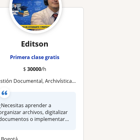
Editson
Primera clase gratis
$
30000
/h
stión Documental, Archivística y Organización de Bibliotecas (Asesoría y Clases)
¿Necesitas aprender a
organizar archivos, digitalizar
documentos o implementar
proce...
Bogotá