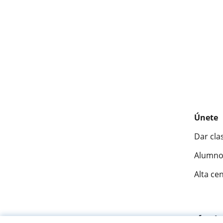
Únete
Dar cla
Alumno
Alta ce
Fantásti