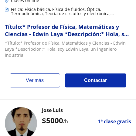
Clases on line
Física: Física básica, Física de fluidos, Óptica,
Termodinámica, Teoría de circuitos y electrónica,
Relatividad, Astrofísica, Física mecánica, Física Nuclear y
de partículas, Electromagnestimo, Electrodinámica
Título:* Profesor de Física, Matemáticas y
Ciencias - Edwin Laya *Descripción:* Hola, soy
Edwin Laya, un ingeniero industrial
*Título:* Profesor de Física, Matemáticas y Ciencias - Edwin
Laya *Descripción:* Hola, soy Edwin Laya, un ingeniero
industrial
ver más
Contactar
Jose Luis
$
5000
/h
1ª clase gratis