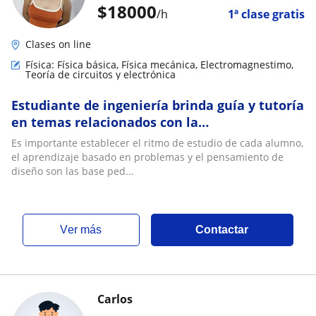
$
18000
/h
1ª clase gratis
Clases on line
Física: Física básica, Física mecánica, Electromagnestimo,
Teoría de circuitos y electrónica
Estudiante de ingeniería brinda guía y tutoría
en temas relacionados con la
física(presencial y virtual)
Es importante establecer el ritmo de estudio de cada alumno,
el aprendizaje basado en problemas y el pensamiento de
diseño son las base ped...
ver más
Contactar
Carlos