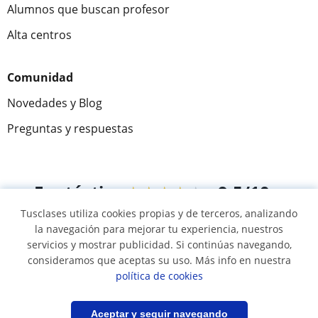
Alumnos que buscan profesor
Alta centros
Comunidad
Novedades y Blog
Preguntas y respuestas
Fantástica
★★★★★
9,5/10
Tusclases utiliza cookies propias y de terceros, analizando
305883
opiniones de alumnos
la navegación para mejorar tu experiencia, nuestros
servicios y mostrar publicidad. Si continúas navegando,
consideramos que aceptas su uso. Más info en nuestra
© 2007 - 2026 Tusclases.co
política de cookies
Mapa web:
Profesores particulares
Filtrar
Guardar búsqueda
Aceptar y seguir navegando