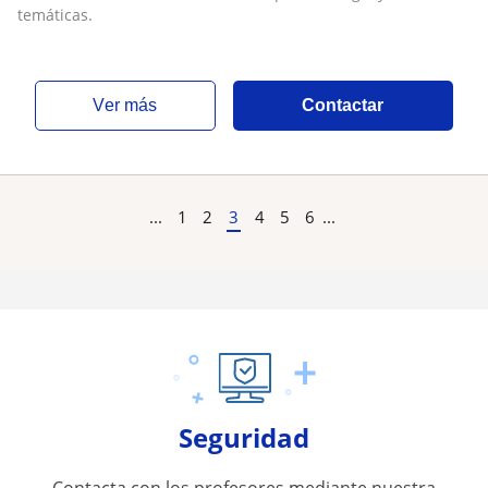
temáticas.
ver más
Contactar
...
1
2
3
4
5
6
...
Seguridad
Contacta con los profesores mediante nuestra