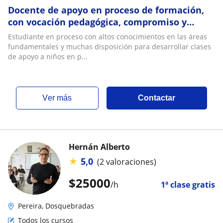
Docente de apoyo en proceso de formación,
con vocación pedagógica, compromiso y
disposición para acompañar el desarrollo
Estudiante en proceso con altos conocimientos en las áreas
académico
fundamentales y muchas disposición para desarrollar clases
de apoyo a niños en p...
ver más
Contactar
Hernán Alberto
★
5,0
(2 valoraciones)
$
25000
/h
1ª clase gratis
Pereira, Dosquebradas
Todos los cursos