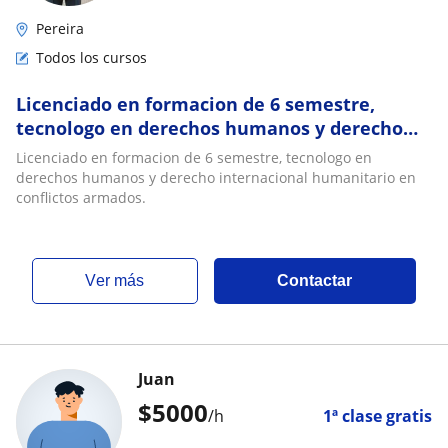
Pereira
Todos los cursos
Licenciado en formacion de 6 semestre,
tecnologo en derechos humanos y derecho
internacional humanitario en conflictos
Licenciado en formacion de 6 semestre, tecnologo en
armados
derechos humanos y derecho internacional humanitario en
conflictos armados.
ver más
Contactar
Juan
$
5000
/h
1ª clase gratis