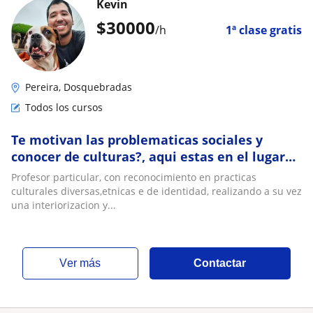
Kevin
$
30000
/h
1ª clase gratis
Pereira, Dosquebradas
Todos los cursos
Te motivan las problematicas sociales y
conocer de culturas?, aqui estas en el lugar
correcto
Profesor particular, con reconocimiento en practicas
culturales diversas,etnicas e de identidad, realizando a su vez
una interiorizacion y...
ver más
Contactar