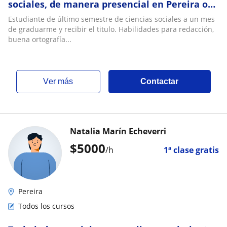
sociales, de manera presencial en Pereira o
virtual en toda Colombia
Estudiante de último semestre de ciencias sociales a un mes
de graduarme y recibir el titulo. Habilidades para redacción,
buena ortografía...
ver más
Contactar
Natalia Marín Echeverri
$
5000
/h
1ª clase gratis
Pereira
Todos los cursos