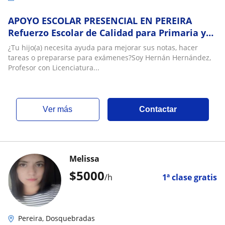
APOYO ESCOLAR PRESENCIAL EN PEREIRA
Refuerzo Escolar de Calidad para Primaria y
Secundaria
¿Tu hijo(a) necesita ayuda para mejorar sus notas, hacer
tareas o prepararse para exámenes?Soy Hernán Hernández,
Profesor con Licenciatura...
ver más
Contactar
Melissa
$
5000
/h
1ª clase gratis
Pereira, Dosquebradas