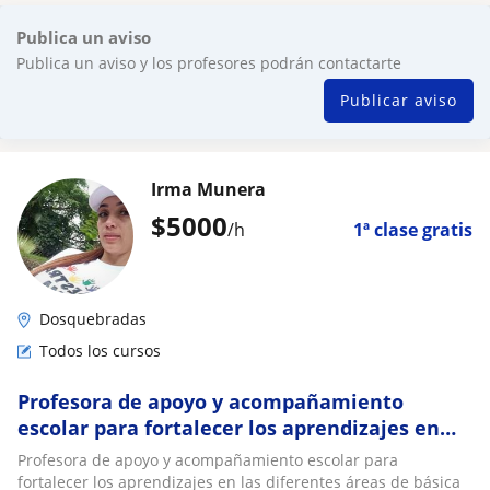
Publica un aviso
Publica un aviso y los profesores podrán contactarte
Publicar aviso
Irma Munera
$
5000
/h
1ª clase gratis
Dosquebradas
Todos los cursos
Profesora de apoyo y acompañamiento
escolar para fortalecer los aprendizajes en
las diferentes áreas de básica primaria por
Profesora de apoyo y acompañamiento escolar para
medio de actividades prácticas y dinámicas
fortalecer los aprendizajes en las diferentes áreas de básica