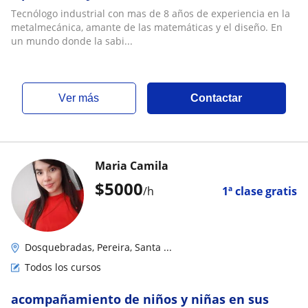
tus hijos?, Estoy aquí oara ayudarte y
Tecnólogo industrial con mas de 8 años de experiencia en la
alcanzar tus importa si eres estudiante de
metalmecánica, amante de las matemáticas y el diseño. En
primaria, del sena o universidad(
un mundo donde la sabi...
matrmaticas 1)
ver más
Contactar
Maria Camila
$
5000
/h
1ª clase gratis
Dosquebradas, Pereira, Santa ...
Todos los cursos
acompañamiento de niños y niñas en sus