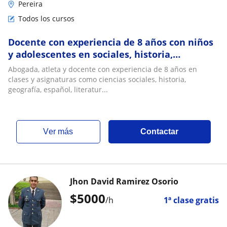
Pereira
Todos los cursos
Docente con experiencia de 8 años con niños
y adolescentes en sociales, historia,
geografía, constitución, español, ortografía
Abogada, atleta y docente con experiencia de 8 años en
clases y asignaturas como ciencias sociales, historia,
geografía, español, literatur...
ver más
Contactar
Jhon David Ramirez Osorio
$
5000
/h
1ª clase gratis