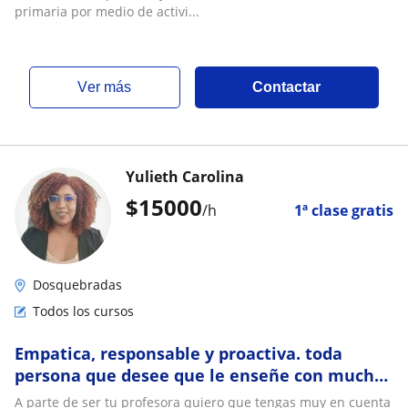
enfocadas a despertar el deseo por aprender
primaria por medio de activi...
ver más
Contactar
Yulieth Carolina
$
15000
/h
1ª clase gratis
Dosquebradas
Todos los cursos
Empatica, responsable y proactiva. toda
persona que desee que le enseñe con mucho
agrado lo hare
A parte de ser tu profesora quiero que tengas muy en cuenta