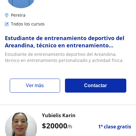
Pereira
Todos los cursos
Estudiante de entrenamiento deportivo del
Areandina, técnico en entrenamiento
personalizado y actividad física
Estudiante de entrenamiento deportivo del Areandina,
técnico en entrenamiento personalizado y actividad física.
ver más
Contactar
Yubielis Karin
$
20000
/h
1ª clase gratis