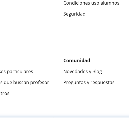
Condiciones uso alumnos
Seguridad
Comunidad
ses particulares
Novedades y Blog
s que buscan profesor
Preguntas y respuestas
ntros
ca
9,5/10
★★★★★
9,5/10
305915
opinion