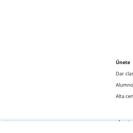
Únete
Dar cla
Alumno
Alta ce
Fantásti