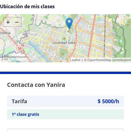
Ubicación de mis clases
+
−
3 km
2 mi
Leaflet
| ©
OpenStreetMap
contributors
Contacta con Yanira
Tarifa
$
5000
/h
1ª clase gratis