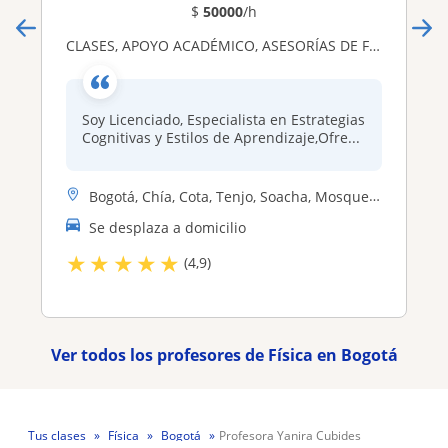
$
50000
/h
CLASES, APOYO ACADÉMICO, ASESORÍAS DE FÍSICA Y QUÍMICA SECUNDARIA Y UNIVERSITARIA
Soy Licenciado, Especialista en Estrategias
Cognitivas y Estilos de Aprendizaje,Ofre...
Bogotá, Chía, Cota, Tenjo, Soacha, Mosquera (Cundinamarca), Bojacá, Fu...
Se desplaza a domicilio
★
★
★
★
★
(4,9)
Ver todos los profesores de Física en Bogotá
Tus clases
Física
Bogotá
Profesora Yanira Cubides