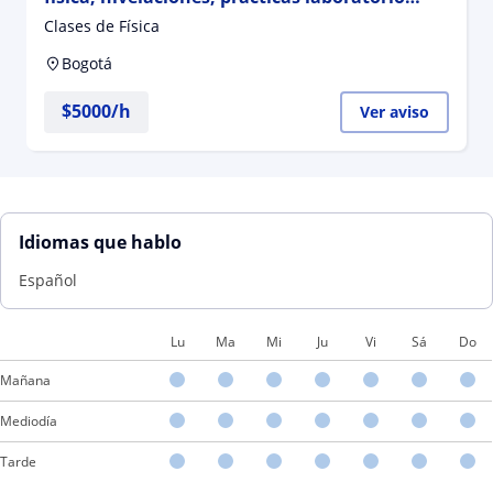
escolares, talleres, informes de laboratorio
Clases de Física
Bogotá
$
5000
/h
Ver aviso
Idiomas que hablo
Español
Lu
Ma
Mi
Ju
Vi
Sá
Do
Mañana
Mediodía
Tarde