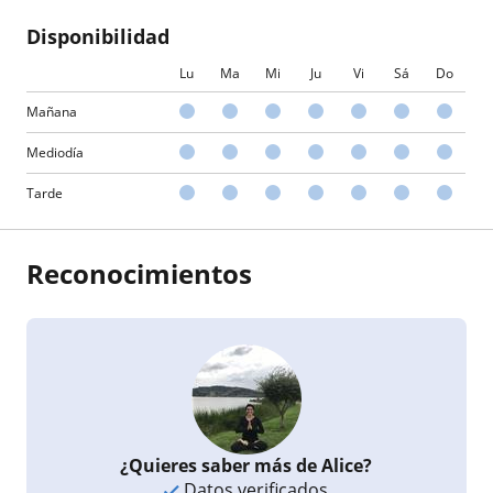
Disponibilidad
Lu
Ma
Mi
Ju
Vi
Sá
Do
Mañana
Mediodía
Tarde
Reconocimientos
¿Quieres saber más de Alice?
Datos verificados