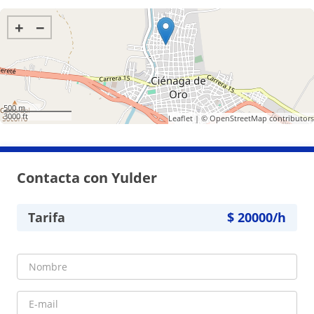
+
−
500 m
3000 ft
Leaflet
| ©
OpenStreetMap
contributors
Contacta con Yulder
Tarifa
$
20000
/h