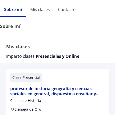
Sobre mí
Mis clases
Contacto
Sobre mí
Mis clases
Imparto clases
Presenciales y Online
Clase Presencial
profesor de historia geografía y ciencias
sociales en general, dispuesto a enseñar y
orientar a niños, adolescentes, jóvenes y
Clases de Historia
adultos que requieran capacitación en estas
arreas o que simplemente quieren aprender
Ciénaga de Oro
mas del maravilloso mundo de la historia