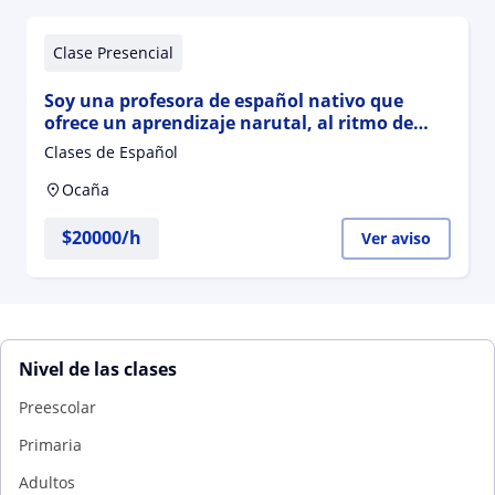
Clase Presencial
Soy una profesora de español nativo que
ofrece un aprendizaje narutal, al ritmo de
cada estudiante que desee aprender el idioma
Clases de Español
Ocaña
$
20000
/h
Ver aviso
Nivel de las clases
Preescolar
Primaria
Adultos