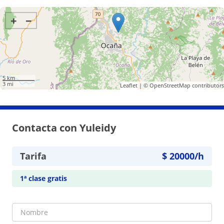
+
−
5 km
3 mi
Leaflet
| ©
OpenStreetMap
contributors
Contacta con Yuleidy
Tarifa
$
20000
/h
1ª clase gratis