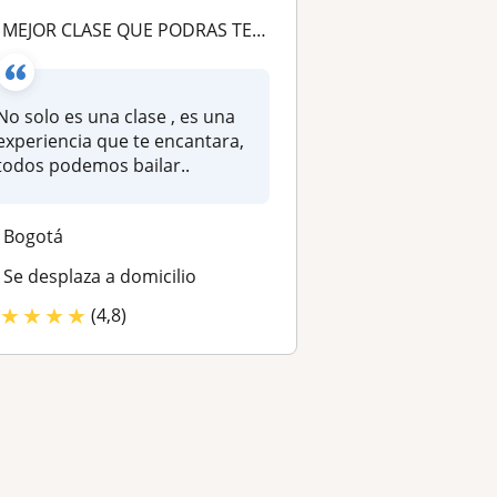
A MEJOR CLASE QUE PODRAS TENER
No solo es una clase , es una
experiencia que te encantara,
todos podemos bailar..
Bogotá
Se desplaza a domicilio
★
★
★
★
(4,8)