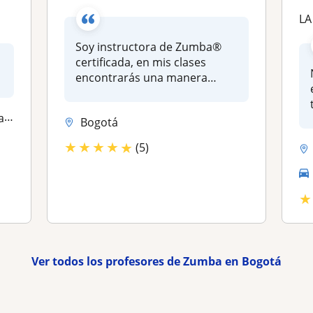
L
Soy instructora de Zumba®
certificada, en mis clases
encontrarás una manera
divertid...
ha
Bogotá
★
★
★
★
★
(5)
★
Ver todos los profesores de Zumba en Bogotá