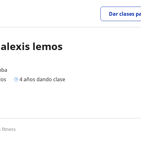
Dar clases p
 alexis lemos
mba
dos
4 años dando clase
 fitness