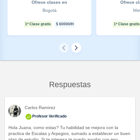
Ofrece clases en
Ofrece c
Bogotá
Me
1ª Clase gratis
$
60000
/H
1ª Clase gratis
Respuestas
Carlos Ramirez
Profesor Verificado
Hola Juana, como estas? Tu habilidad se mejora con la
practica de Escalas y Arpegios, sumado a establecer un buen
plan de estudio. Si te interesa te puedo ayudar con eso.