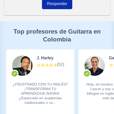
Responder
Top profesores de Guitarra en
Colombia
J. Harley
Ga
(
52
)
¿FRUSTRADO CON TU INGLÉS?
Hola, mi nombre 
¡TRANSFORMA TU
Lascar y soy u
APRENDIZAJE AHORA!
bilingüe en ingl
¿Estancado en academias
más de
tradicionales o cu...