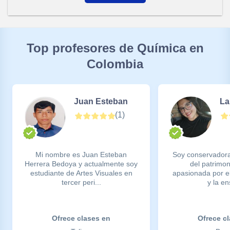
Top profesores de Química en
Colombia
Juan Esteban
La
(
1
)
Mi nombre es Juan Esteban
Soy conservadora
Herrera Bedoya y actualmente soy
del patrimoni
estudiante de Artes Visuales en
apasionada por el 
tercer peri...
y la en
Ofrece clases en
Ofrece c