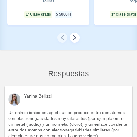
Tolima
Bog
1ª Clase gratis
$
5000
/H
1ª Clase gratis
Respuestas
Yanina Bellizzi
Un enlace iónico es aquel que se produce entre dos atomos
con electronegatividades muy diferentes (por ejemplo entre
un metal ( sodio) y un no metal (cloro)) y un enlace covalente
entre dos atomos con electronegatividades similares (por
ejemplo entre dos no metales: [xigeno y cloro)