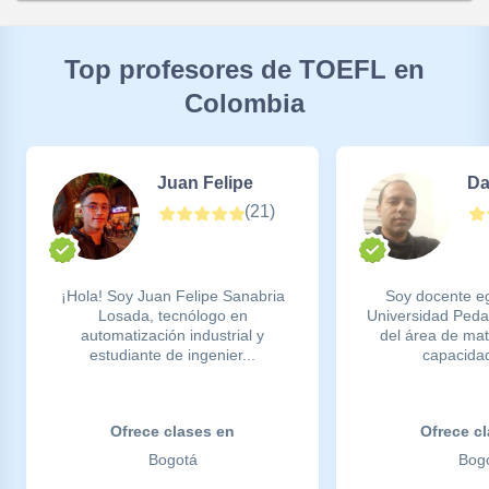
Top profesores de TOEFL en
Colombia
Juan Felipe
Da
(
21
)
¡Hola! Soy Juan Felipe Sanabria
Soy docente e
Losada, tecnólogo en
Universidad Peda
automatización industrial y
del área de ma
estudiante de ingenier...
capacidad
Ofrece clases en
Ofrece c
Bogotá
Bog