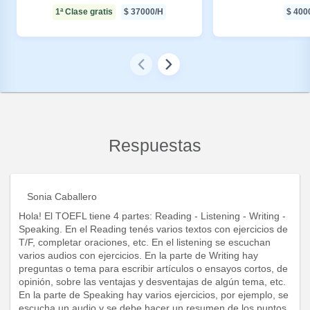
1ª Clase gratis
$
37000
/H
$
400
Respuestas
Sonia Caballero
Hola! El TOEFL tiene 4 partes: Reading - Listening - Writing -
Speaking. En el Reading tenés varios textos con ejercicios de
T/F, completar oraciones, etc. En el listening se escuchan
varios audios con ejercicios. En la parte de Writing hay
preguntas o tema para escribir artículos o ensayos cortos, de
opinión, sobre las ventajas y desventajas de algún tema, etc.
En la parte de Speaking hay varios ejercicios, por ejemplo, se
escucha un audio y se debe hacer un resumen de los puntos