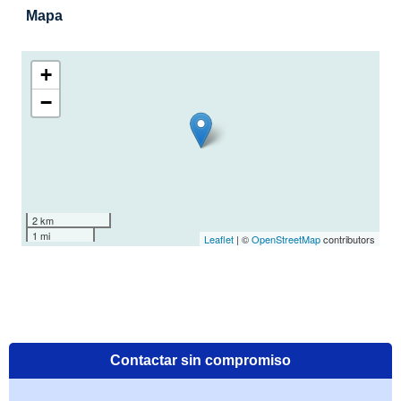
Mapa
+
−
2 km
1 mi
Leaflet
| ©
OpenStreetMap
contributors
Contactar sin compromiso