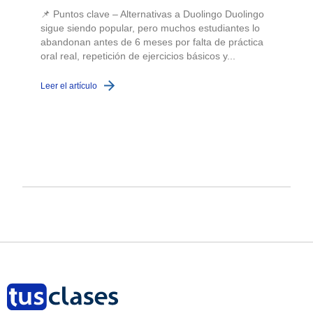
📌 Puntos clave – Alternativas a Duolingo Duolingo
sigue siendo popular, pero muchos estudiantes lo
abandonan antes de 6 meses por falta de práctica
oral real, repetición de ejercicios básicos y...
c
Leer el artículo
L