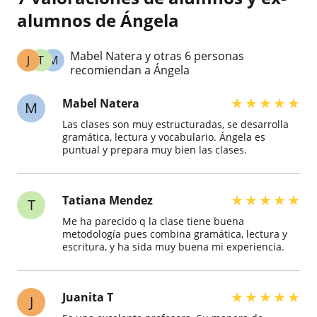
alumnos de Ángela
Mabel Natera y otras 6 personas
J
T
M
recomiendan a Ángela
★
★
★
★
★
Mabel Natera
M
Las clases son muy estructuradas, se desarrolla
gramática, lectura y vocabulario. Ángela es
puntual y prepara muy bien las clases.
★
★
★
★
★
Tatiana Mendez
T
Me ha parecido q la clase tiene buena
metodología pues combina gramática, lectura y
escritura, y ha sida muy buena mi experiencia.
★
★
★
★
★
Juanita T
J