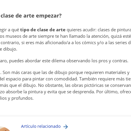
clase de arte empezar?
egir a qué
tipo de clase de arte
quieres acudir: clases de pintura
y los museos de arte siempre te han llamado la atención, quizá es
l contrario, si eres más aficionado/a a los cómics y/o a las serie
e dibujo.
claro, puedes abordar este dilema observando los pros y contras.
a
. Son más caras que las de dibujo porque requieren materiales 
del espacio para pintar con comodidad. También requiere más t
más que el dibujo. No obstante, las obras pictóricas se conserva
nzo absorbe la pintura y evita que se desprenda. Por último, ofre
lios y profundos.
Artículo relacionado