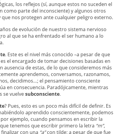
ógicas, los reflejos (sí, aunque estos no suceden el
n como parte del inconsciente) y algunos otros
 que nos protegen ante cualquier peligro externo.
e años de evolución de nuestro sistema nervioso
ro al que se ha enfrentado el ser humano a lo
a.
te
. Este es el nivel más conocido –a pesar de que
y es el encargado de tomar decisiones basadas en
 en ausencia de estas, de lo que consideremos más
entemente aprendemos, conversamos, razonamos,
mos, decidimos…; el pensamiento consciente
 actúa en consecuencia. Paradójicamente, mientras
s se vuelve
subconsciente
.
te
? Pues, esto es un poco más difícil de definir. Es
 habiéndolo aprendido conscientemente, podemos
; por ejemplo, cuando pensamos en escribir la
ue tenemos que escribir primero la letra
“m”
,
finalizar con una
“a”
con tilde; a pesar de que fue