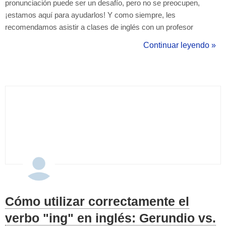
pronunciación puede ser un desafío, pero no se preocupen,
¡estamos aquí para ayudarlos! Y como siempre, les
recomendamos asistir a clases de inglés con un profesor
particular, para aprender bien el idioma. En primer lugar, tenemos
Continuar leyendo »
la palabra "rural". Esta palabra es difícil de pronunciar porque
tiene dos sonidos de "r" junto...
Cómo utilizar correctamente el
verbo "ing" en inglés: Gerundio vs.