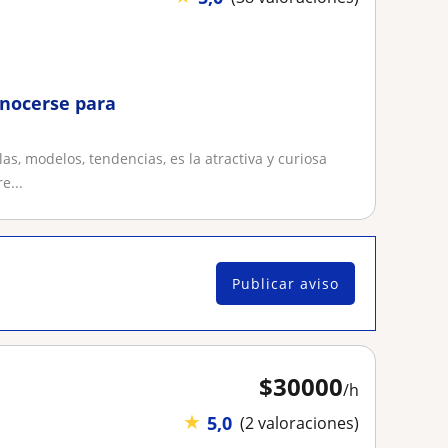
onocerse para
s, modelos, tendencias, es la atractiva y curiosa
e...
Publicar aviso
$
30000
/h
★
5,0
(2 valoraciones)