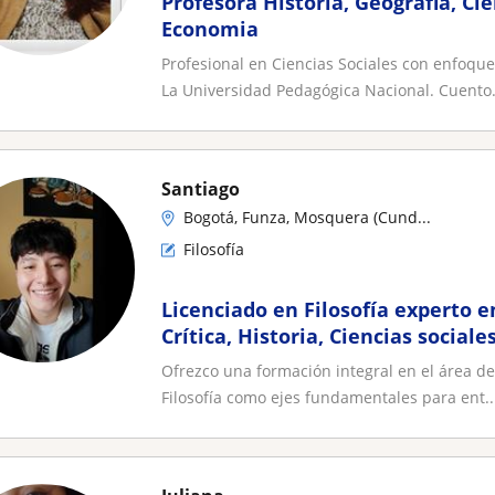
Profesora Historia, Geografia, Cie
Economia
Profesional en Ciencias Sociales con enfoque
La Universidad Pedagógica Nacional. Cuento.
Santiago
Bogotá, Funza, Mosquera (Cund...
Filosofía
Licenciado en Filosofía experto e
Crítica, Historia, Ciencias sociales
Bachillerato
Ofrezco una formación integral en el área de
Filosofía como ejes fundamentales para ent..