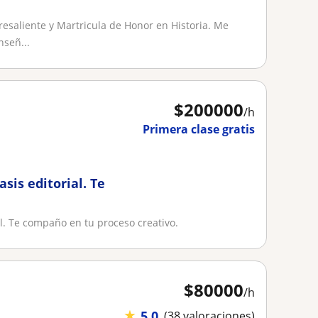
resaliente y Martricula de Honor en Historia. Me
señ...
$
200000
/h
Primera clase gratis
sis editorial. Te
al. Te compaño en tu proceso creativo.
$
80000
/h
★
5,0
(38 valoraciones)