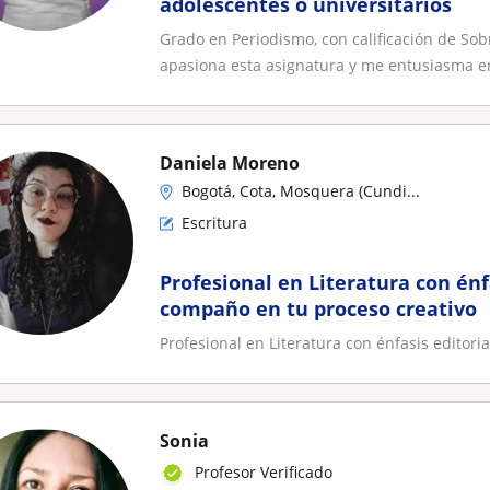
adolescentes o universitarios
Grado en Periodismo, con calificación de Sob
apasiona esta asignatura y me entusiasma en
Daniela Moreno
Bogotá, Cota, Mosquera (Cundi...
Escritura
Profesional en Literatura con énfa
compaño en tu proceso creativo
Profesional en Literatura con énfasis editori
Sonia
Profesor Verificado