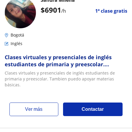
$
6901
/h
1ª clase gratis
Bogotá
Inglés
Clases virtuales y presenciales de inglés
estudiantes de primaria y preescolar.
Tambien puedo apoyar materias básicas
Clases virtuales y presenciales de inglés estudiantes de
primaria y preescolar. Tambien puedo apoyar materias
básicas.
ver más
Contactar