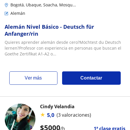
Bogotá, Ubaque, Soacha, Mosqu...
Alemán
Alemán Nivel Básico - Deutsch für
Anfanger/rin
Quieres aprender alemán desde cero?Möchtest du Deutsch
lernen?Profesor con experiencia en personas que buscan el
Goethe Zertifikat A1-A2 o...
ver más
Contactar
Cindy Velandia
★
5,0
(3 valoraciones)
$
5000
/h
1ª clase gratis