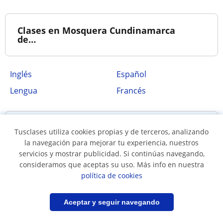
Clases en Mosquera Cundinamarca
de…
Inglés
Español
Lengua
Francés
Poblaciones cercanas a Mosquera
Tusclases utiliza cookies propias y de terceros, analizando
Cundinamarca
la navegación para mejorar tu experiencia, nuestros
servicios y mostrar publicidad. Si continúas navegando,
consideramos que aceptas su uso. Más info en nuestra
Chía
Cota
política de cookies
Funza
La Calera
Filtrar
Guardar búsqueda
Aceptar y seguir navegando
Madrid
Soacha
Tenjo
Zipaquirá