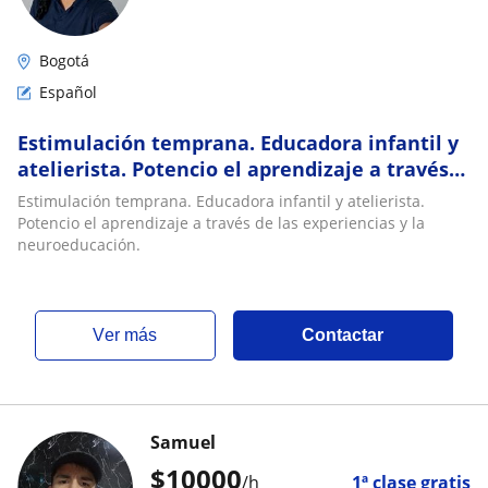
Bogotá
Español
Estimulación temprana. Educadora infantil y
atelierista. Potencio el aprendizaje a través
de las experiencias y la neuroeducación
Estimulación temprana. Educadora infantil y atelierista.
Potencio el aprendizaje a través de las experiencias y la
neuroeducación.
ver más
Contactar
Samuel
$
10000
/h
1ª clase gratis