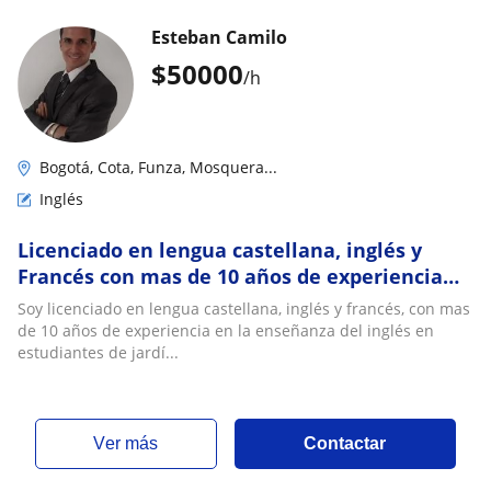
Esteban Camilo
$
50000
/h
Bogotá, Cota, Funza, Mosquera...
Inglés
Licenciado en lengua castellana, inglés y
Francés con mas de 10 años de experiencia
ofrece clases particulares en los diferentes
Soy licenciado en lengua castellana, inglés y francés, con mas
niveles
de 10 años de experiencia en la enseñanza del inglés en
estudiantes de jardí...
ver más
Contactar