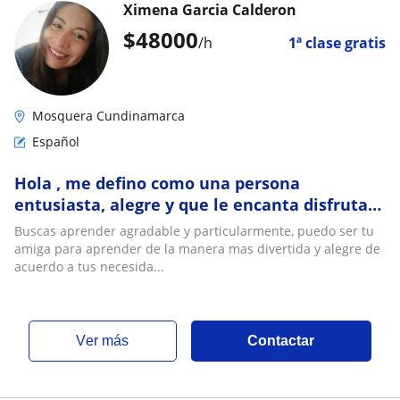
Ximena Garcia Calderon
$
48000
/h
1ª clase gratis
Mosquera Cundinamarca
Español
Hola , me defino como una persona
entusiasta, alegre y que le encanta disfrutar
enseñando y aprender del conocimiento de
Buscas aprender agradable y particularmente, puedo ser tu
las personas, me gusta dar clases de español,
amiga para aprender de la manera mas divertida y alegre de
sistemas, proyectos, clases dirigidas a
acuerdo a tus necesida...
jóvenes y adultos
ver más
Contactar