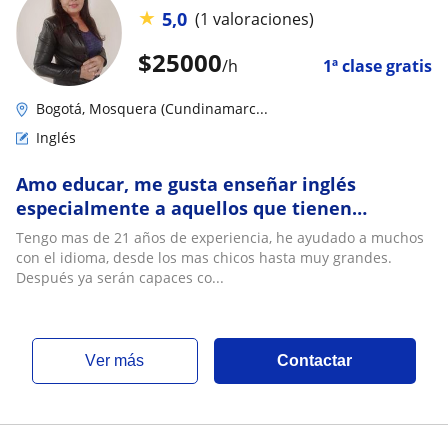
★
5,0
(1 valoraciones)
$
25000
/h
1ª clase gratis
Bogotá, Mosquera (Cundinamarc...
Inglés
Amo educar, me gusta enseñar inglés
especialmente a aquellos que tienen
dificultades desde la base
Tengo mas de 21 años de experiencia, he ayudado a muchos
con el idioma, desde los mas chicos hasta muy grandes.
Después ya serán capaces co...
ver más
Contactar