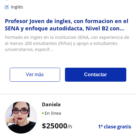
Inglés
Profesor Joven de ingles, con formacion en el
SENA y enfoque autodidacta, Nivel B2 con
mas de 40 estudiantes por mes
Formado en Ingles en la institucion SENA, con experiencia de
al menos 200 estudiantes (ñiños) y apoyo a estudiantes
universitarios, especif...
ver más
Contactar
Daniela
En línea
$
25000
/h
1ª clase gratis