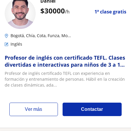
Daniel
$
30000
/h
1ª clase gratis
Bogotá, Chía, Cota, Funza, Mo...
Inglés
Profesor de inglés con certificado TEFL. Clases
divertidas e interactivas para niños de 3 a 15
años
Profesor de inglés certificado TEFL con experiencia en
formación y entrenamiento de personas. Hábil en la creación
de clases dinámicas, ada...
ver más
Contactar