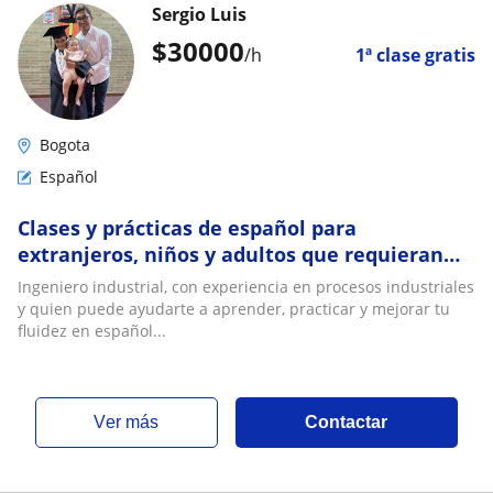
Sergio Luis
$
30000
/h
1ª clase gratis
Bogota
Español
Clases y prácticas de español para
extranjeros, niños y adultos que requieran
mejorar sus habilidades en el lenguaje
Ingeniero industrial, con experiencia en procesos industriales
español
y quien puede ayudarte a aprender, practicar y mejorar tu
fluidez en español...
ver más
Contactar