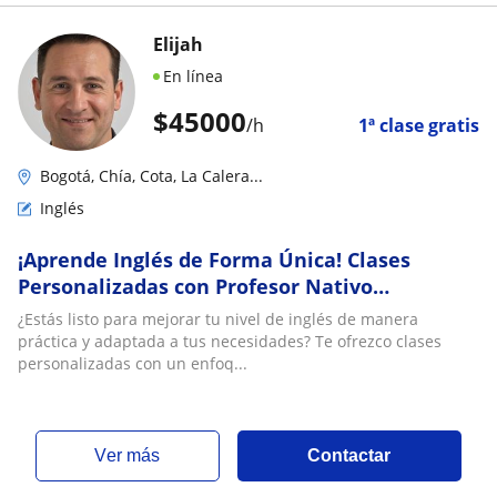
Elijah
En línea
$
45000
/h
1ª clase gratis
Bogotá, Chía, Cota, La Calera...
Inglés
¡Aprende Inglés de Forma Única! Clases
Personalizadas con Profesor Nativo
Americano en Colombi
¿Estás listo para mejorar tu nivel de inglés de manera
práctica y adaptada a tus necesidades? Te ofrezco clases
personalizadas con un enfoq...
ver más
Contactar