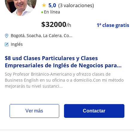
★
5,0
(3 valoraciones)
En línea
$
32000
/h
1ª clase gratis
Bogotá, Soacha, La Calera, Co...
Inglés
$8 usd Clases Particulares y Clases
Empresariales de Inglés de Negocios para
Ejecutivos en Bogotá con Maestro Nativo USA
Soy Profesor Británico-Americano y ofrezco clases de
Business English en su oficina o a domicilio.Con mi método
mejorarás tu nivel sustanci...
ver más
Contactar