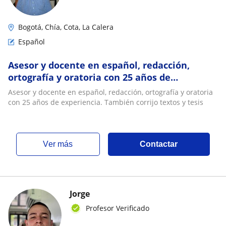
Bogotá, Chía, Cota, La Calera
Español
Asesor y docente en español, redacción,
ortografía y oratoria con 25 años de
experiencia. También corrijo textos y tesis
Asesor y docente en español, redacción, ortografía y oratoria
con 25 años de experiencia. También corrijo textos y tesis
ver más
Contactar
Jorge
Profesor Verificado