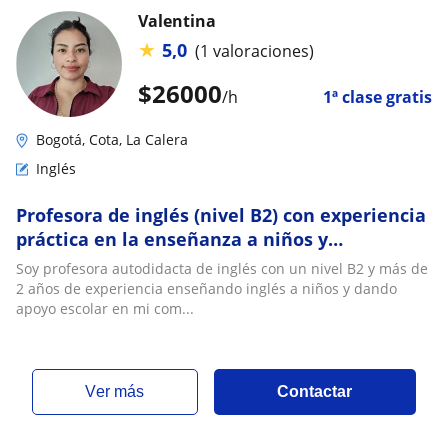
Valentina
★
5,0
(1 valoraciones)
$
26000
/h
1ª clase gratis
Bogotá, Cota, La Calera
Inglés
Profesora de inglés (nivel B2) con experiencia
práctica en la enseñanza a niños y
adolescentes
Soy profesora autodidacta de inglés con un nivel B2 y más de
2 años de experiencia enseñando inglés a niños y dando
apoyo escolar en mi com...
ver más
Contactar