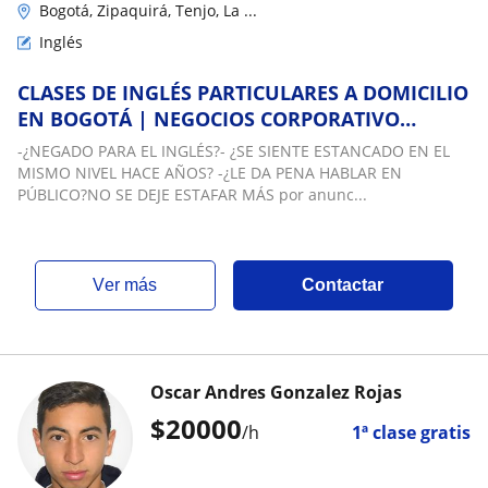
Bogotá, Zipaquirá, Tenjo, La ...
Inglés
CLASES DE INGLÉS PARTICULARES A DOMICILIO
EN BOGOTÁ | NEGOCIOS CORPORATIVO
INGENIERÍA Y SOFTWARE
-¿NEGADO PARA EL INGLÉS?- ¿SE SIENTE ESTANCADO EN EL
MISMO NIVEL HACE AÑOS? -¿LE DA PENA HABLAR EN
PÚBLICO?NO SE DEJE ESTAFAR MÁS por anunc...
ver más
Contactar
Oscar Andres Gonzalez Rojas
$
20000
/h
1ª clase gratis