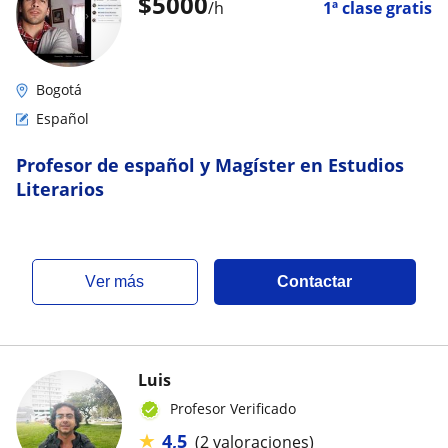
$
5000
/h
1ª clase gratis
Bogotá
Español
Profesor de español y Magíster en Estudios
Literarios
ver más
Contactar
Luis
Profesor Verificado
★
4,5
(2 valoraciones)