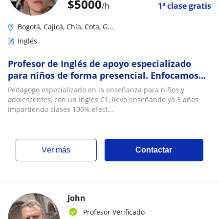
$
5000
/h
1ª clase gratis
Bogotá, Cajicá, Chía, Cota, G...
Inglés
Profesor de Inglés de apoyo especializado
para niños de forma presencial. Enfocamos
un inglés 100% funcional y útil para su futuro
Pedagogo especializado en la enseñanza para niños y
adolescentes, con un Inglés C1, llevo enseñando ya 3 años
impartiendo clases 100% efect...
ver más
Contactar
John
Profesor Verificado