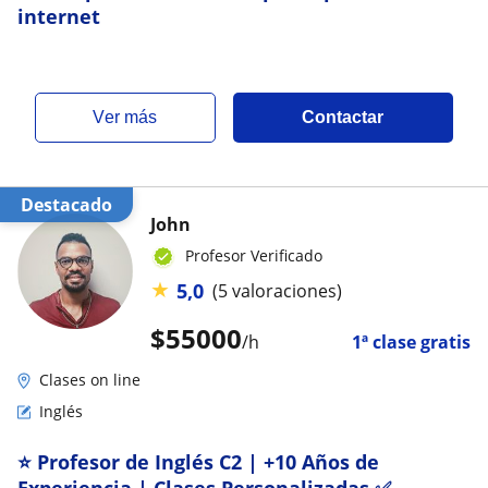
internet
ver más
Contactar
Destacado
John
Profesor Verificado
★
5,0
(5 valoraciones)
$
55000
/h
1ª clase gratis
Clases on line
Inglés
⭐ Profesor de Inglés C2 | +10 Años de
Experiencia | Clases Personalizadas ✅