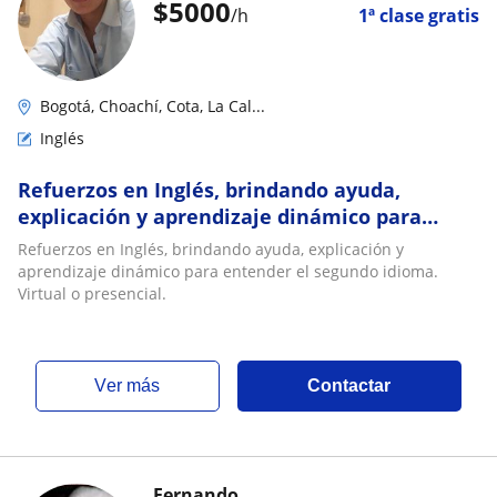
$
5000
/h
1ª clase gratis
Bogotá, Choachí, Cota, La Cal...
Inglés
Refuerzos en Inglés, brindando ayuda,
explicación y aprendizaje dinámico para
entender el segundo idioma. Virtual o
Refuerzos en Inglés, brindando ayuda, explicación y
presencial
aprendizaje dinámico para entender el segundo idioma.
Virtual o presencial.
ver más
Contactar
Fernando