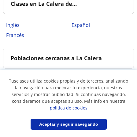
Clases en La Calera de…
Inglés
Español
Francés
Poblaciones cercanas a La Calera
Albán (Cundinamarca)
Cajicá
Tusclases utiliza cookies propias y de terceros, analizando
la navegación para mejorar tu experiencia, nuestros
Chía
Choachí
servicios y mostrar publicidad. Si continúas navegando,
Cota
Funza
consideramos que aceptas su uso. Más info en nuestra
política de cookies
Madrid
Mosquera
(Cundinamarca)
Filtrar
Guardar búsqueda
Aceptar y seguir navegando
Soacha
Sopó