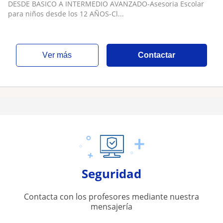
DESDE CERO CURSOS (2 PEOPLE POR CLASE)
DESDE BASICO A INTERMEDIO AVANZADO-Asesoria Escolar
para niños desde los 12 AÑOS-Cl...
ver más
Contactar
Seguridad
Contacta con los profesores mediante nuestra
mensajería