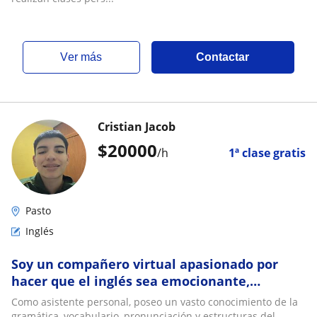
ver más
Contactar
Cristian Jacob
$
20000
/h
1ª clase gratis
Pasto
Inglés
Soy un compañero virtual apasionado por
hacer que el inglés sea emocionante,
personalizado y accesible para todos
Como asistente personal, poseo un vasto conocimiento de la
gramática, vocabulario, pronunciación y estructuras del