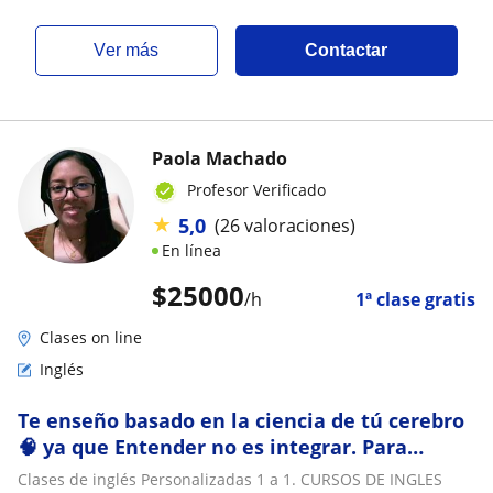
ver más
Contactar
Paola Machado
Profesor Verificado
★
5,0
(26 valoraciones)
En línea
$
25000
/h
1ª clase gratis
Clases on line
Inglés
Te enseño basado en la ciencia de tú cerebro
🧠 ya que Entender no es integrar. Para
adolescentes Asesoría Escolar PARA BÁSICOS
Clases de inglés Personalizadas 1 a 1. CURSOS DE INGLES