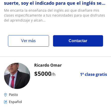
suerte, soy el indicado para que el inglés sea
parte de ti
Me encanta la enseñanza del inglés asi que diseñare mis
clases especificamente a tus necesidades para que disfrutes
del aprendizaje y alcan...
ver más
Contactar
Ricardo Omar
$
5000
/h
1ª clase gratis
Pasto
Español