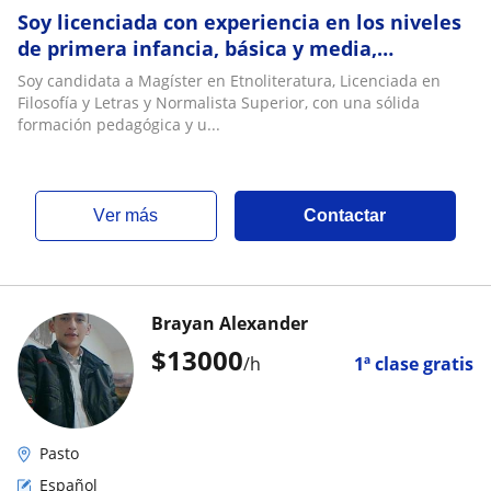
Soy licenciada con experiencia en los niveles
de primera infancia, básica y media,
comprometida con una educación que
Soy candidata a Magíster en Etnoliteratura, Licenciada en
fortalece el
Filosofía y Letras y Normalista Superior, con una sólida
formación pedagógica y u...
ver más
Contactar
Brayan Alexander
$
13000
/h
1ª clase gratis
Pasto
Español