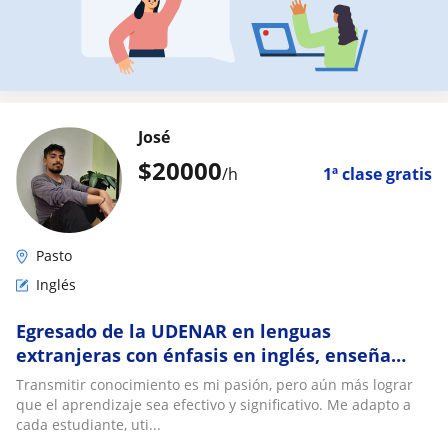
José
$
20000
/h
1ª clase gratis
Pasto
Inglés
Egresado de la UDENAR en lenguas
extranjeras con énfasis en inglés, enseña
inglés y francés
Transmitir conocimiento es mi pasión, pero aún más lograr
que el aprendizaje sea efectivo y significativo. Me adapto a
cada estudiante, uti...