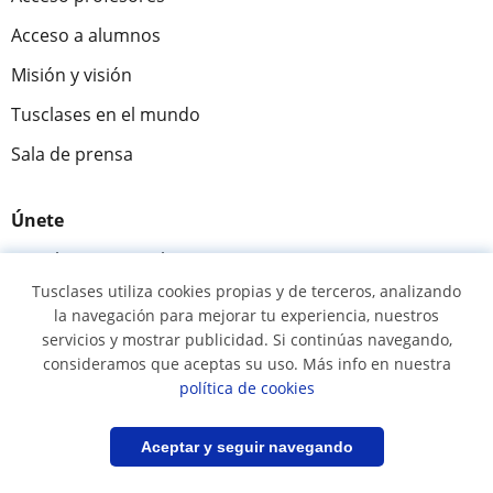
Acceso a alumnos
Misión y visión
Tusclases en el mundo
Sala de prensa
Únete
Dar clases particulares
Tusclases utiliza cookies propias y de terceros, analizando
Alumnos que buscan profesor
la navegación para mejorar tu experiencia, nuestros
Alta centros
servicios y mostrar publicidad. Si continúas navegando,
consideramos que aceptas su uso. Más info en nuestra
política de cookies
Comunidad
Novedades y Blog
Filtrar
Guardar búsqueda
Aceptar y seguir navegando
Preguntas y respuestas