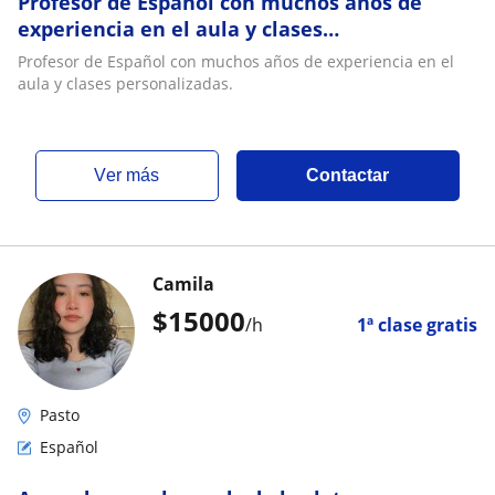
Profesor de Español con muchos años de
experiencia en el aula y clases
personalizadas
Profesor de Español con muchos años de experiencia en el
aula y clases personalizadas.
ver más
Contactar
Camila
$
15000
/h
1ª clase gratis
Pasto
Español