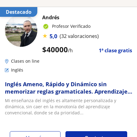
Destacado
Andrés
Profesor Verificado
★
5,0
(32 valoraciones)
$
40000
/h
1ª clase gratis
Clases on line
Inglés
Inglés Ameno, Rápido y Dinámico sin
memorizar reglas gramaticales. Aprendizaje
del idioma natural
Mi enseñanza del inglés es altamente personalizada y
dinámica, sin caer en la monotonía del aprendizaje
convencional, donde se da prioridad...