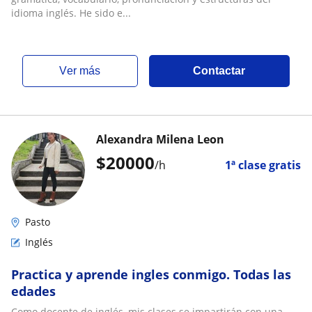
idioma inglés. He sido e...
ver más
Contactar
Alexandra Milena Leon
$
20000
/h
1ª clase gratis
Pasto
Inglés
Practica y aprende ingles conmigo. Todas las
edades
Como docente de inglés, mis clases se impartirán con una