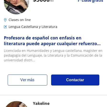
/h
1ª clase gratis
Clases on line
Lengua Castellana y Literatura
Profesora de español con enfasis en
literatura puede apoyar cualquier refuerzo
tanto a nivel primaria como bachillerato
Licenciada en Humanidades y Lengua castellana, magister en
pedagogía del Lenguaje, la Literatura y la Comunicación de la
universidad distri...
ver más
Contactar
Yakeline