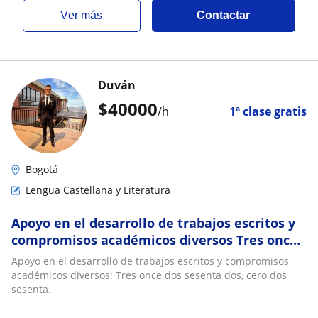
ver más
Contactar
Duván
$
40000
/h
1ª clase gratis
Bogotá
Lengua Castellana y Literatura
Apoyo en el desarrollo de trabajos escritos y
compromisos académicos diversos Tres once
dos sesenta dos, cero dos sesenta
Apoyo en el desarrollo de trabajos escritos y compromisos
académicos diversos: Tres once dos sesenta dos, cero dos
sesenta.