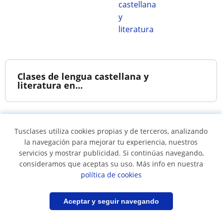
castellana
y
literatura
Clases de lengua castellana y
literatura en...
Clases de lengua
Clases de lengua
Tusclases utiliza cookies propias y de terceros, analizando
castellana y literatura
castellana y literatura
la navegación para mejorar tu experiencia, nuestros
en Barranquilla
en Bello
servicios y mostrar publicidad. Si continúas navegando,
Clases de lengua
Clases de lengua
consideramos que aceptas su uso. Más info en nuestra
castellana y literatura
castellana y literatura
política de cookies
en Bogotá
en Bucaramanga
Clases de lengua
Clases de lengua
Filtrar
Guardar búsqueda
Aceptar y seguir navegando
castellana y literatura
castellana y literatura