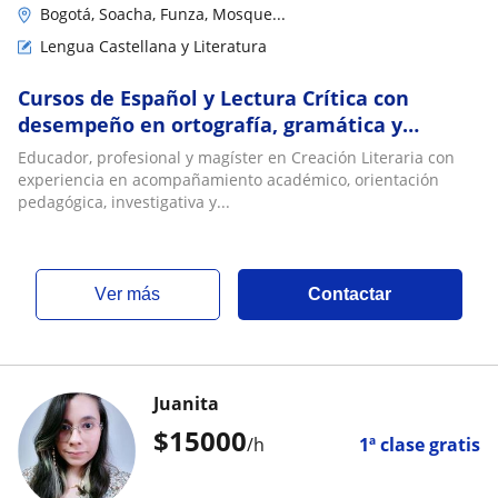
Bogotá, Soacha, Funza, Mosque...
Lengua Castellana y Literatura
Cursos de Español y Lectura Crítica con
desempeño en ortografía, gramática y
escritura
Educador, profesional y magíster en Creación Literaria con
experiencia en acompañamiento académico, orientación
pedagógica, investigativa y...
ver más
Contactar
Juanita
$
15000
/h
1ª clase gratis