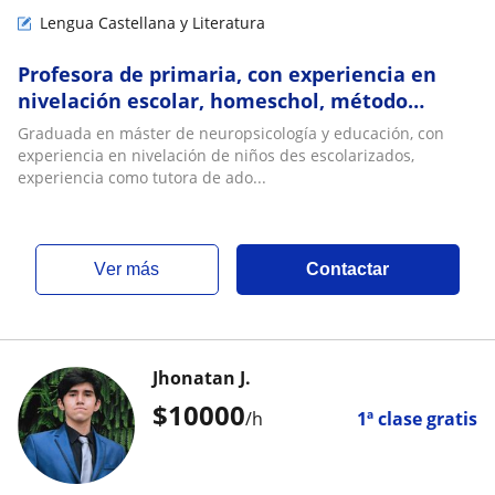
Lengua Castellana y Literatura
Profesora de primaria, con experiencia en
nivelación escolar, homeschol, método
Doman y matemáticas, máster en
Graduada en máster de neuropsicología y educación, con
neuropsicología y e
experiencia en nivelación de niños des escolarizados,
experiencia como tutora de ado...
ver más
Contactar
Jhonatan J.
$
10000
/h
1ª clase gratis