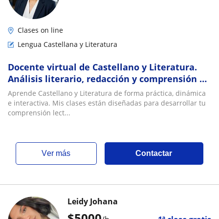
Clases on line
Lengua Castellana y Literatura
Docente virtual de Castellano y Literatura.
Análisis literario, redacción y comprensión de
forma dinámica y clara. ¡Conéctate!
​Aprende Castellano y Literatura de forma práctica, dinámica
e interactiva. Mis clases están diseñadas para desarrollar tu
comprensión lect...
ver más
Contactar
Leidy Johana
$
5000