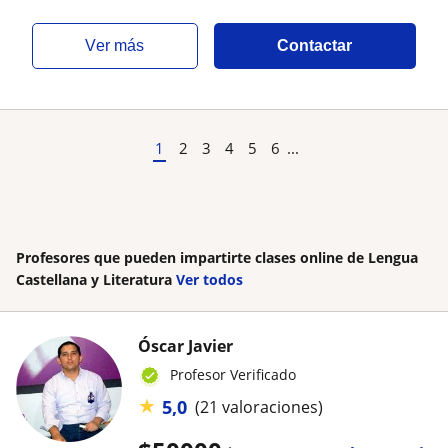
ver más
Contactar
1
2
3
4
5
6
...
Profesores que pueden impartirte clases online de Lengua
Castellana y Literatura
Ver todos
Óscar Javier
Profesor Verificado
★
5,0
(21 valoraciones)