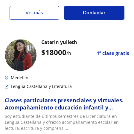
ver más
Contactar
Caterin yulieth
$
18000
/h
1ª clase gratis
Medellín
Lengua Castellana y Literatura
Clases particulares presenciales y virtuales.
Acompañamiento educación infantil y
bachilletato
Soy estudiante de últimos semestres de Licenciatura en
Lengua Castellana y ofrezco acompañamiento escolar en
lectura, escritura y comprensi...