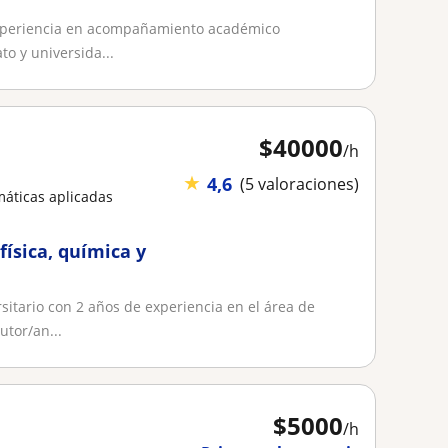
experiencia en acompañamiento académico
o y universida...
$
40000
/h
★
4,6
(5 valoraciones)
áticas aplicadas
física, química y
sitario con 2 años de experiencia en el área de
tor/an...
$
5000
/h