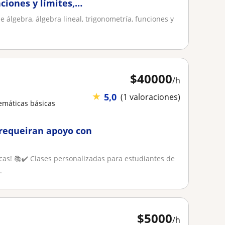
ciones y límites,
e álgebra, álgebra lineal, trigonometría, funciones y
$
40000
/h
★
5,0
(1 valoraciones)
emáticas básicas
 requeiran apoyo con
as! 📚✔️ Clases personalizadas para estudiantes de
.
$
5000
/h