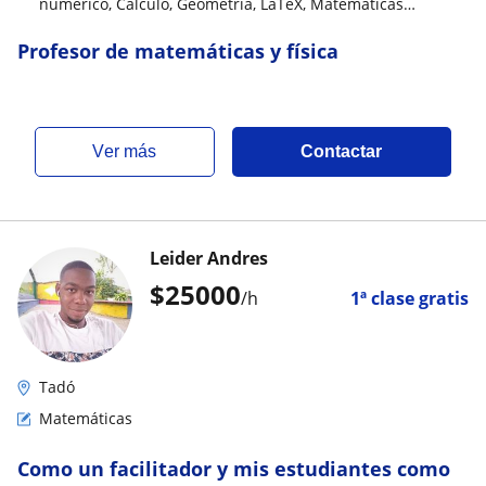
numérico, Cálculo, Geometría, LaTeX, Matemáticas
aplicadas, Trigonometría, Matemáticas discretas
Profesor de matemáticas y física
ver más
Contactar
Leider Andres
$
25000
/h
1ª clase gratis
Tadó
Matemáticas
Como un facilitador y mis estudiantes como