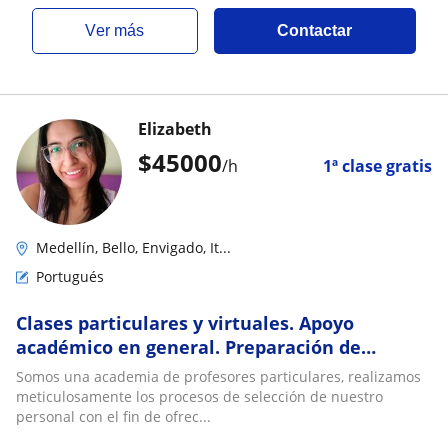
ver más
Contactar
Elizabeth
$
45000
/h
1ª clase gratis
Medellín, Bello, Envigado, It...
Portugués
Clases particulares y virtuales. Apoyo
académico en general. Preparación de
exámenes, traducciones, entre otros
Somos una academia de profesores particulares, realizamos
servicios. Profes seleccionados para tu
meticulosamente los procesos de selección de nuestro
seguridad y comodidad
personal con el fin de ofrec...