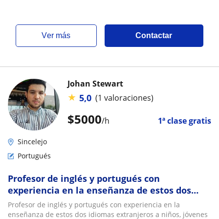
expositivos, argumentativos
,narrativos,descri
ver más
Contactar
Johan Stewart
★
5,0
(1 valoraciones)
$
5000
/h
1ª clase gratis
Sincelejo
Portugués
Profesor de inglés y portugués con
experiencia en la enseñanza de estos dos
idiomas extranjeros a niños, jóvenes y
Profesor de inglés y portugués con experiencia en la
adultos. Siempre buscando las mejores
enseñanza de estos dos idiomas extranjeros a niños, jóvenes