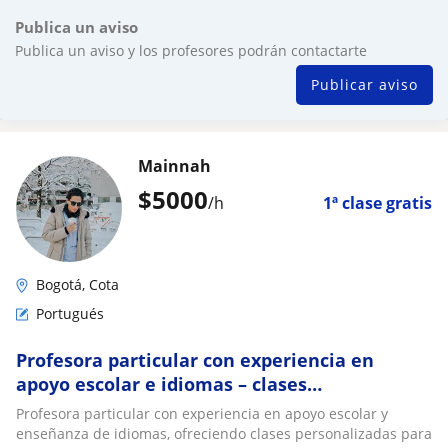
Publica un aviso
Publica un aviso y los profesores podrán contactarte
Publicar aviso
Mainnah
$
5000
/h
1ª clase gratis
Bogotá, Cota
Portugués
Profesora particular con experiencia en
apoyo escolar e idiomas – clases
personalizadas presenciales y online
Profesora particular con experiencia en apoyo escolar y
enseñanza de idiomas, ofreciendo clases personalizadas para