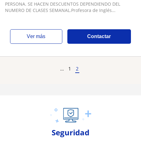
INGLES DE NEGOCIOS EN LAS CONDES,
PERSONA. SE HACEN DESCUENTOS DEPENDIENDO DEL
PROVIDENCIA, MAIPU, ÑUÑOA, PUDAHUEL,
NUMERO DE CLASES SEMANAL.Profesora de Inglés...
VITACURA, LA FLORIDA, G. AVENIDA, ÑUÑOA,
LA REINA, SANTIAGO CENTRO,MACUL
ver más
Contactar
...
1
2
Seguridad