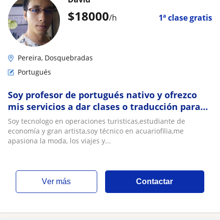
$
18000
/h
1ª clase gratis
Pereira, Dosquebradas
Portugués
Soy profesor de portugués nativo y ofrezco
mis servicios a dar clases o traducción para
adultos o niños
Soy tecnologo en operaciones turisticas,estudiante de
economía y gran artista,soy técnico en acuariofilia,me
apasiona la moda, los viajes y...
ver más
Contactar