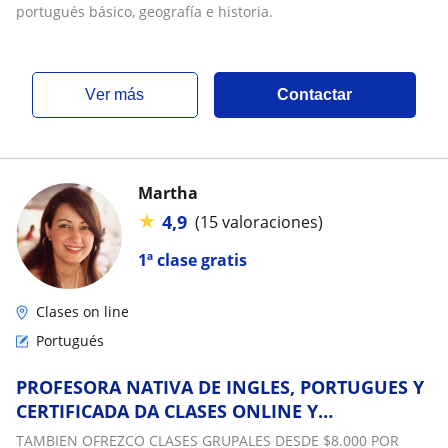
portugués básico, geografía e historia.
ver más
Contactar
Martha
★
4,9
(15 valoraciones)
1ª clase gratis
Clases on line
Portugués
PROFESORA NATIVA DE INGLES, PORTUGUES Y
CERTIFICADA DA CLASES ONLINE Y
PRESENCIALES Y PORTUGUES TODOS NIVELES:
TAMBIEN OFREZCO CLASES GRUPALES DESDE $8.000 POR