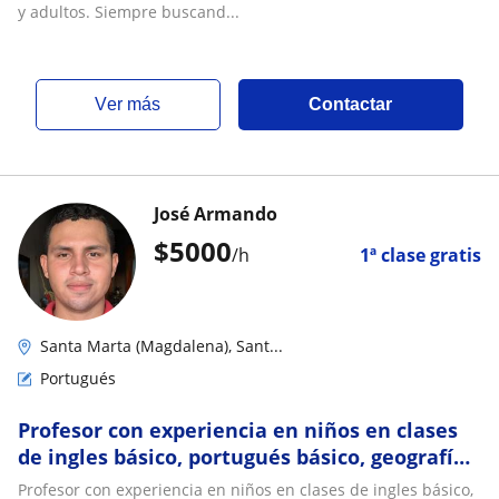
estrategias para adquirir una segunda lengua
y adultos. Siempre buscand...
ver más
Contactar
José Armando
$
5000
/h
1ª clase gratis
Santa Marta (Magdalena), Sant...
Portugués
Profesor con experiencia en niños en clases
de ingles básico, portugués básico, geografía
e historia
Profesor con experiencia en niños en clases de ingles básico,