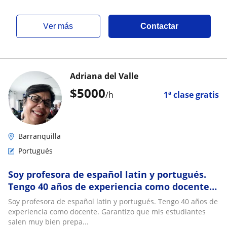
ver más
Contactar
Adriana del Valle
$
5000
/h
1ª clase gratis
Barranquilla
Portugués
Soy profesora de español latin y portugués.
Tengo 40 años de experiencia como docente.
Garantizo que mis estudiantes salen muy
Soy profesora de español latin y portugués. Tengo 40 años de
bien preparados. Lectura comprensiva,
experiencia como docente. Garantizo que mis estudiantes
ortografia y gramatica. Redaccion de textos
salen muy bien prepa...