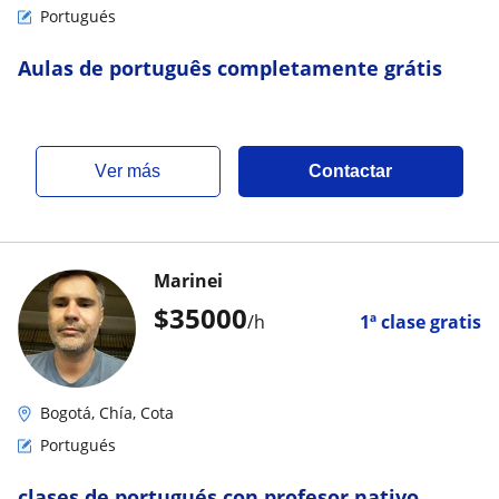
Portugués
Aulas de português completamente grátis
ver más
Contactar
Marinei
$
35000
/h
1ª clase gratis
Bogotá, Chía, Cota
Portugués
clases de portugués con profesor nativo