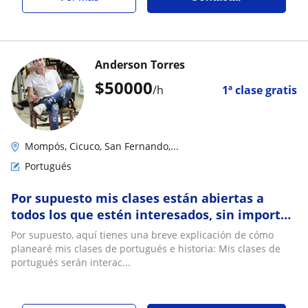
Anderson Torres
$
50000
/h
1ª clase gratis
Mompós, Cicuco, San Fernando,...
Portugués
Por supuesto mis clases están abiertas a
todos los que estén interesados, sin importar
la edad ni el nivel de conocimiento. Cada
Por supuesto, aquí tienes una breve explicación de cómo
sesión será interactiva y dinámica, y
planearé mis clases de portugués e historia: Mis clases de
trabajaré para asegurarme de que alcancen
portugués serán interac...
los objetivos de aprendizaje de manera
efectiv