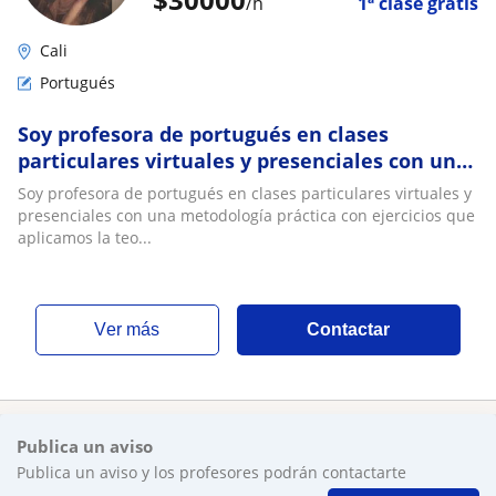
/h
1ª clase gratis
Cali
Portugués
Soy profesora de portugués en clases
particulares virtuales y presenciales con una
metodología práctica con ejercicios que
Soy profesora de portugués en clases particulares virtuales y
aplicamos la teoría, viví varios años en Brasil,
presenciales con una metodología práctica con ejercicios que
más que él idioma también aprendí de su
aplicamos la teo...
cultura. Soy muy comprometida con mis
alumn
ver más
Contactar
Publica un aviso
Publica un aviso y los profesores podrán contactarte