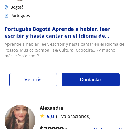
Bogotá
Portugués
Portugués Bogotá Aprende a hablar, leer,
escribir y hasta cantar en el Idioma de
Pessoa, Música (Samba...) & Cultura
Aprende a hablar, leer, escribir y hasta cantar en el Idioma de
(Capoeira...) y mucho más
Pessoa, Música (Samba...) & Cultura (Capoeira...) y mucho
más. *Profe con P...
ver más
Contactar
Alexandra
★
5,0
(1 valoraciones)
$
30000