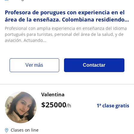
Profesora de porugues con experiencia en el
área de la enseñaza. Colombiana residiendo
en Brasil durante 45 años
Profesional con amplia experiencia en enseñanza del idioma
portugués para turistas, personal del área de la salud, y de
aviación. Actuando...
ver más
Contactar
Valentina
$
25000
/h
1ª clase gratis
Clases on line