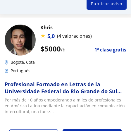
Publicar aviso
Khris
★
5,0
(4 valoraciones)
$
5000
/h
1ª clase gratis
Bogotá, Cota
Portugués
Profesional Formado en Letras de la
Universidade Federal do Rio Grande do Sul
UFRGS, con más de 10 años de experiencia
Por más de 10 años empoderando a miles de profesionales
en América Latina mediante la capacitación en comunicación
intercultural, una fuerz...