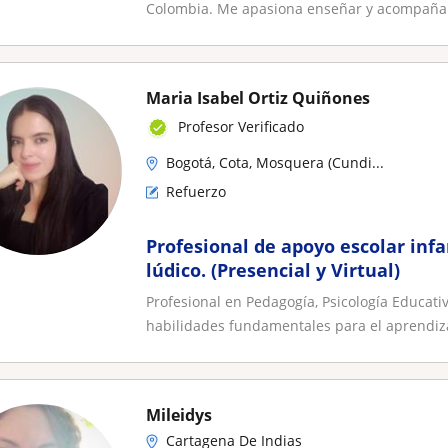
Colombia. Me apasiona enseñar y acompañar a
Maria Isabel Ortiz Quiñones
Profesor Verificado
Bogotá, Cota, Mosquera (Cundi...
Refuerzo
Profesional de apoyo escolar inf
lúdico. (Presencial y Virtual)
Profesional en Pedagogía, Psicología Educativa
habilidades fundamentales para el aprendiza
Mileidys
Cartagena De Indias