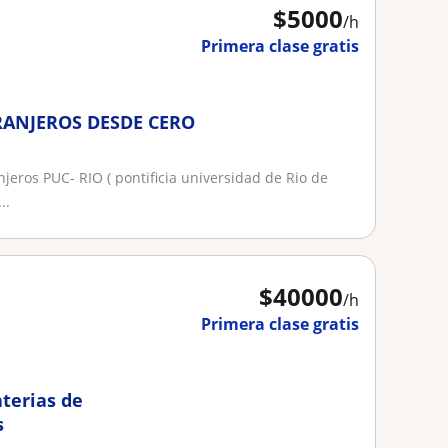
$
5000
/h
Primera clase gratis
RANJEROS DESDE CERO
eros PUC- RIO ( pontificia universidad de Rio de
..
$
40000
/h
Primera clase gratis
terias de
s