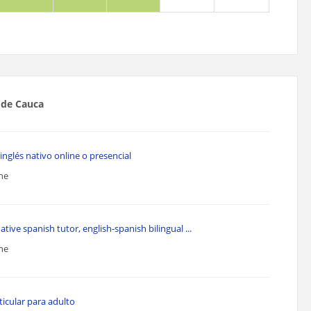
 de Cauca
nglés nativo online o presencial
ine
tive spanish tutor, english-spanish bilingual ...
ine
ticular para adulto