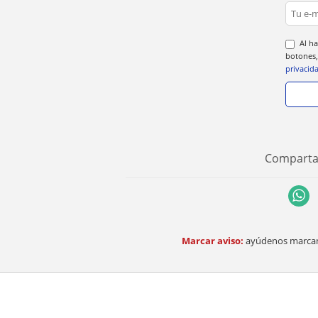
Al ha
botones,
privacid
Comparta 
Marcar aviso:
ayúdenos marcand