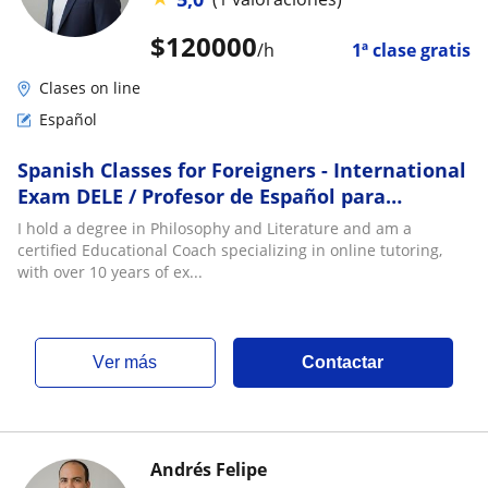
$
120000
/h
1ª clase gratis
Clases on line
Español
Spanish Classes for Foreigners - International
Exam DELE / Profesor de Español para
Extranjeros - Examen DELE - SIELE
I hold a degree in Philosophy and Literature and am a
certified Educational Coach specializing in online tutoring,
with over 10 years of ex...
ver más
Contactar
Andrés Felipe