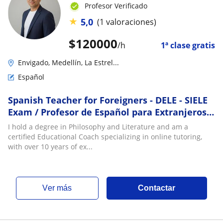
Profesor Verificado
★
5,0
(1 valoraciones)
$
120000
/h
1ª clase gratis
Envigado, Medellín, La Estrel...
Español
Spanish Teacher for Foreigners - DELE - SIELE
Exam / Profesor de Español para Extranjeros
de Habla Inglesa - Examen DELE - SIELE
I hold a degree in Philosophy and Literature and am a
certified Educational Coach specializing in online tutoring,
with over 10 years of ex...
ver más
Contactar