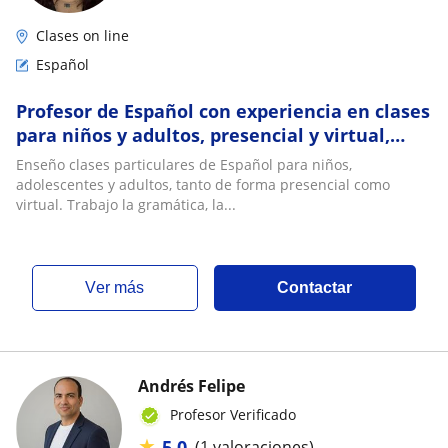
Clases on line
Español
Profesor de Español con experiencia en clases
para niños y adultos, presencial y virtual,
enfocadas en gramática y conversación
Enseño clases particulares de Español para niños,
adolescentes y adultos, tanto de forma presencial como
virtual. Trabajo la gramática, la...
ver más
Contactar
Andrés Felipe
Profesor Verificado
★
5,0
(1 valoraciones)