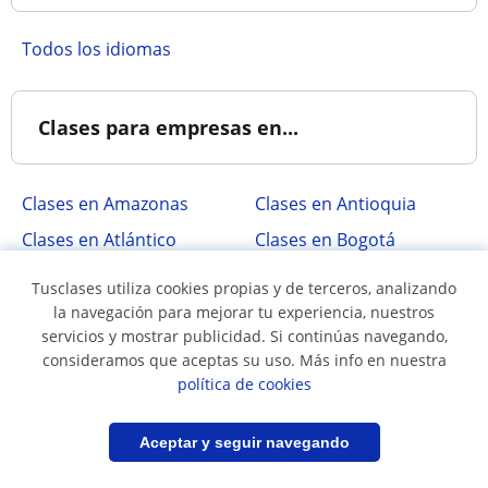
Todos los idiomas
Clases para empresas en...
Clases en Amazonas
Clases en Antioquia
Clases en Atlántico
Clases en Bogotá
Clases en Bolívar
Clases en Boyacá
Tusclases utiliza cookies propias y de terceros, analizando
Clases en Caldas
Clases en Cauca
la navegación para mejorar tu experiencia, nuestros
servicios y mostrar publicidad. Si continúas navegando,
Clases en
Clases en Huila
consideramos que aceptas su uso. Más info en nuestra
Cundinamarca
política de cookies
Clases en Meta
Clases en Norte
Santander
Filtrar
Guardar búsqueda
Aceptar y seguir navegando
Clases en Quindío
Clases en Risaralda