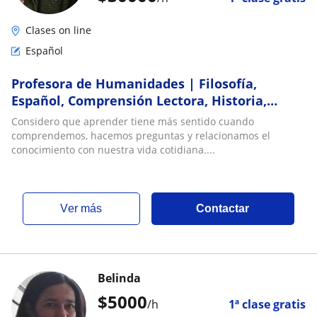
Clases on line
Español
Profesora de Humanidades | Filosofía,
Español, Comprensión Lectora, Historia,
Ciencias Sociales e Inglés (A1-A2) | Todas las
Considero que aprender tiene más sentido cuando
edade
comprendemos, hacemos preguntas y relacionamos el
conocimiento con nuestra vida cotidiana....
ver más
Contactar
Belinda
$
5000
/h
1ª clase gratis