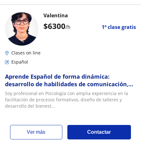
Valentina
$
6300
/h
1ª clase gratis
Clases on line
Español
Aprende Español de forma dinámica:
desarrollo de habilidades de comunicación,
análisis y razonamiento crítico
Soy profesional en Psicología con amplia experiencia en la
facilitación de procesos formativos, diseño de talleres y
desarrollo del bienest...
ver más
Contactar