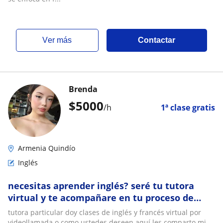
ver más
Contactar
Brenda
$
5000
/h
1ª clase gratis
Armenia Quindío
Inglés
necesitas aprender inglés? seré tu tutora
virtual y te acompañare en tu proceso de
aprendizaje
tutora particular doy clases de inglés y francés virtual por
videollamada o como ustedes deseen aquí les comparto mi