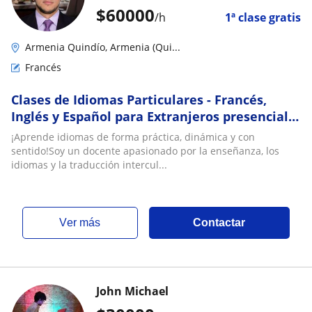
$
60000
/h
1ª clase gratis
Armenia Quindío, Armenia (Qui...
Francés
Clases de Idiomas Particulares - Francés,
Inglés y Español para Extranjeros presencial,
hibrido y virtual
¡Aprende idiomas de forma práctica, dinámica y con
sentido!Soy un docente apasionado por la enseñanza, los
idiomas y la traducción intercul...
ver más
Contactar
John Michael