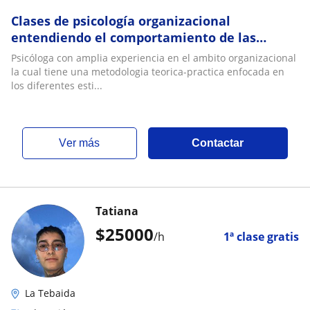
Clases de psicología organizacional
entendiendo el comportamiento de las
personas en las empresas y como mejorar su
Psicóloga con amplia experiencia en el ambito organizacional
productividad
la cual tiene una metodologia teorica-practica enfocada en
los diferentes esti...
ver más
Contactar
Tatiana
$
25000
/h
1ª clase gratis
La Tebaida