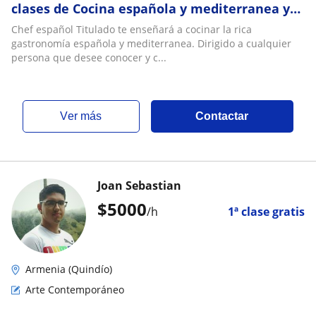
clases de Cocina española y mediterranea y
Coaching gastronómico
Chef español Titulado te enseñará a cocinar la rica
gastronomía española y mediterranea. Dirigido a cualquier
persona que desee conocer y c...
ver más
Contactar
Joan Sebastian
$
5000
/h
1ª clase gratis
Armenia (Quindío)
Arte Contemporáneo