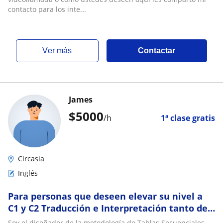
contacto para los inte...
ver más
Contactar
James
$
5000
/h
1ª clase gratis
Circasia
Inglés
Para personas que deseen elevar su nivel a
C1 y C2 Traducción e Interpretación tanto del
Inglés como del Hebreo
Soy el diseñador de la metodología de Tablas Secuenciales.