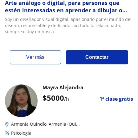
Arte análogo o digital, para personas que
estén interesadas en aprender a dibujar o
mejorar sus habilidades
Soy un diseñador visual digital, apasionado por el mundo del
diseño, responsable y dedicado con todo lo relacionado;
siempre estoy en busca...
ver más
Contactar
Mayra Alejandra
$
5000
/h
1ª clase gratis
Armenia Quindío, Armenia (Qui...
Psicologia