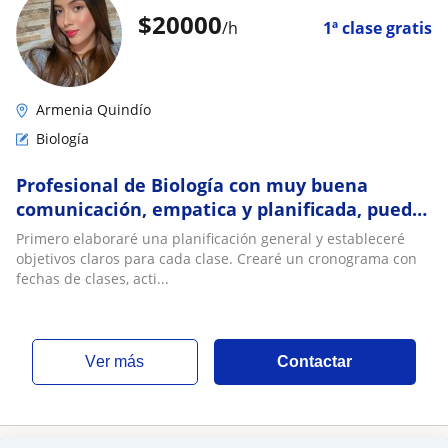
$
20000
/h
1ª clase gratis
Armenia Quindío
Biología
Profesional de Biología con muy buena
comunicación, empatica y planificada, puedo
dar clases a cualquier tipo de público
Primero elaboraré una planificación general y estableceré
objetivos claros para cada clase. Crearé un cronograma con
fechas de clases, acti...
ver más
Contactar