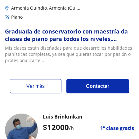
Armenia Quindío, Armenia (Qui...
Piano
Graduada de conservatorio con maestría da
clases de piano para todos los niveles,
metodología garantizada y flexible
Mis clases están diseñadas para que desarrolles habilidades
pianísticas completas, ya sea que quieras tocar por pasión o
profesionalizarte...
ver más
Contactar
Luis Brinkmkan
$
12000
/h
1ª clase gratis