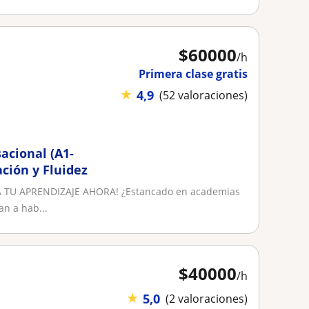
$
60000
/h
Primera clase gratis
★
4,9
(52 valoraciones)
sacional (A1-
ación y Fluidez
TU APRENDIZAJE AHORA! ¿Estancado en academias
an a hab...
$
40000
/h
★
5,0
(2 valoraciones)