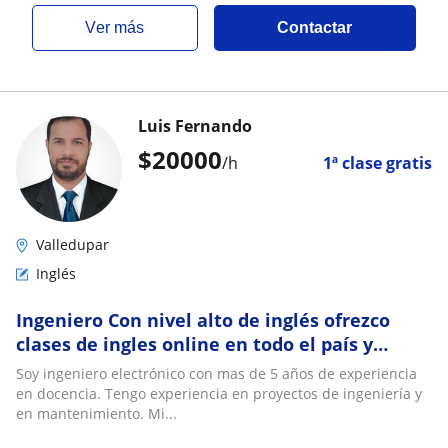
ver más
Contactar
Luis Fernando
$
20000
/h
1ª clase gratis
Valledupar
Inglés
Ingeniero Con nivel alto de inglés ofrezco
clases de ingles online en todo el país y
presencial en la ciudad de Valledupar,
Soy ingeniero electrónico con mas de 5 años de experiencia
también ofrezco clases de circuitos eléctricos
en docencia. Tengo experiencia en proyectos de ingeniería y
y electrónica
en mantenimiento. Mi...