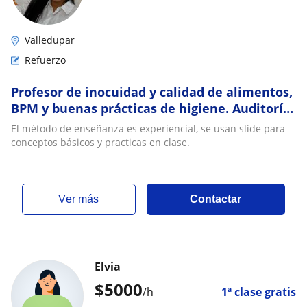
Valledupar
Refuerzo
Profesor de inocuidad y calidad de alimentos,
BPM y buenas prácticas de higiene. Auditoría
y manejo de formatos de inspección sanitaria
El método de enseñanza es experiencial, se usan slide para
conceptos básicos y practicas en clase.
ver más
Contactar
Elvia
$
5000
/h
1ª clase gratis