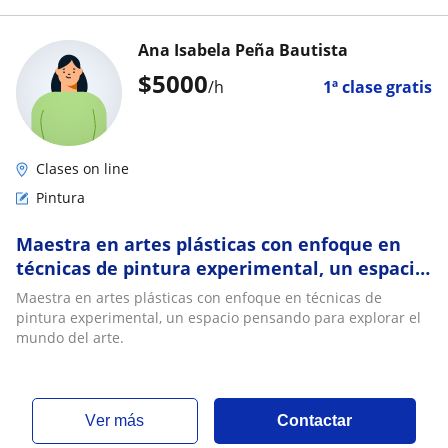
Ana Isabela Peña Bautista
$
5000
/h
1ª clase gratis
Clases on line
Pintura
Maestra en artes plásticas con enfoque en
técnicas de pintura experimental, un espacio
pensando para explorar el mundo del arte
Maestra en artes plásticas con enfoque en técnicas de
pintura experimental, un espacio pensando para explorar el
mundo del arte.
ver más
Contactar