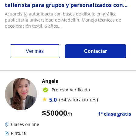
tallerista para grupos y personalizados con
enfoque de emprendimiento. Arte funcional
Acuarelsita autodidacta con bases de dibujo en gráfica
publicitaria universidad de Medellín. Manejo técnicas de
decoloración textil. 6 años...
ver más
Contactar
Angela
Profesor Verificado
★
5,0
(34 valoraciones)
$
50000
/h
1ª clase gratis
Clases on line
Pintura