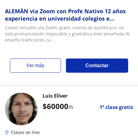
ALEMÀN via Zoom con Profe Nativo 12 años
experiencia en universidad colegios e
institutos solo en Colombia
Clases virtuales vía Zoom, gratis cuenta de quizlet pro, no
solo pronunciación impecable y gramática bien enseñada tb
enseño tradiciones cu...
ver más
Contactar
Luis Elíver
$
60000
/h
1ª clase gratis
Clases on line