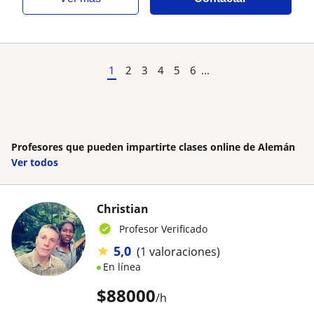
1
2
3
4
5
6
...
Profesores que pueden impartirte clases online de Alemán
Ver todos
Christian
Profesor Verificado
★
5,0
(1 valoraciones)
En línea
$
88000
/h