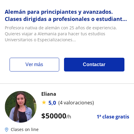
Alemán para principiantes y avanzados.
Clases dirigidas a profesionales o estudiantes
universitarios
Profesora nativa de alemán con 25 años de experiencia.
Quieres viajar a Alemania para hacer tus estudios
Universitarios o Especializaciones...
ver más
Contactar
Eliana
★
5,0
(4 valoraciones)
$
50000
/h
1ª clase gratis
Clases on line