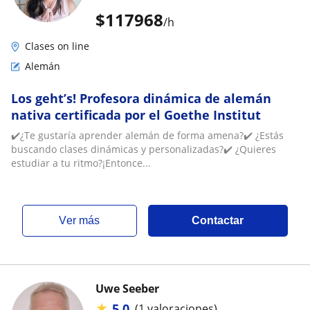
$
117968
/h
Clases on line
Alemán
Los geht’s! Profesora dinámica de alemán
nativa certificada por el Goethe Institut
✔️¿Te gustaría aprender alemán de forma amena?✔️ ¿Estás
buscando clases dinámicas y personalizadas?✔️ ¿Quieres
estudiar a tu ritmo?¡Entonce...
ver más
Contactar
Uwe Seeber
★
5,0
(1 valoraciones)