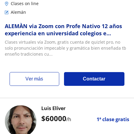
Clases on line
Alemán
ALEMÀN via Zoom con Profe Nativo 12 años
experiencia en universidad colegios e
institutos solo en Colombia
Clases virtuales vía Zoom, gratis cuenta de quizlet pro, no
solo pronunciación impecable y gramática bien enseñada tb
enseño tradiciones cu...
ver más
Contactar
Luis Elíver
$
60000
/h
1ª clase gratis