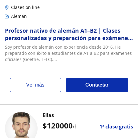
Clases on line
Alemán
Profesor nativo de alemán A1–B2 | Clases
personalizadas y preparación para exámenes
oficiales
Soy profesor de alemán con experiencia desde 2016. He
preparado con éxito a estudiantes de A1 a B2 para exámenes
oficiales (Goethe, TELC)....
ver más
Contactar
Elias
$
120000
/h
1ª clase gratis