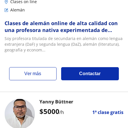
Clases on line
Alemán
Clases de alemán online de alta calidad con
una profesora nativa experimentada de
Austria
Soy profesora titulada de secundaria en alemán como lengua
extranjera (DaF) y segunda lengua (DaZ), alemán (literatura),
geografía y econom...
ver más
Contactar
Yanny Büttner
$
5000
/h
1ª clase gratis