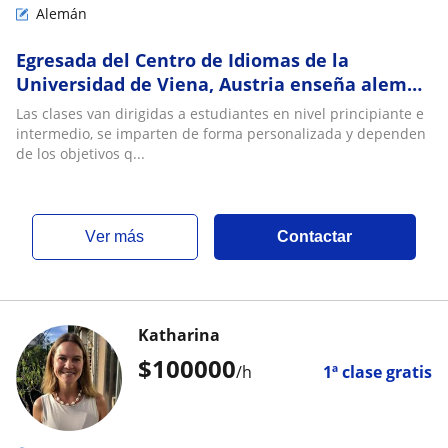
Alemán
Egresada del Centro de Idiomas de la
Universidad de Viena, Austria enseña alemán
a adolescentes y adultos
Las clases van dirigidas a estudiantes en nivel principiante e
intermedio, se imparten de forma personalizada y dependen
de los objetivos q...
ver más
Contactar
Katharina
$
100000
/h
1ª clase gratis