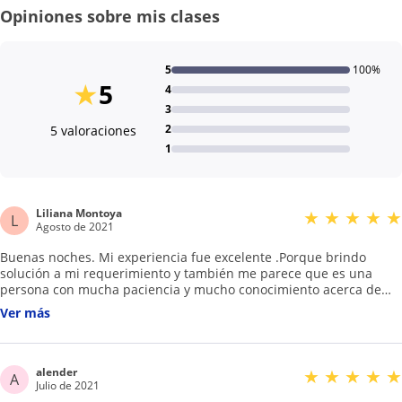
Opiniones sobre mis clases
5
100%
★
5
4
3
2
5 valoraciones
1
Liliana Montoya
★
★
★
★
★
L
Agosto de 2021
Buenas noches. Mi experiencia fue excelente .Porque brindo
solución a mi requerimiento y también me parece que es una
persona con mucha paciencia y mucho conocimiento acerca de
los temas, explica muy bien . además por la facilidad de realizar
Ver más
su trabajo de forma virtual.
alender
★
★
★
★
★
A
Julio de 2021