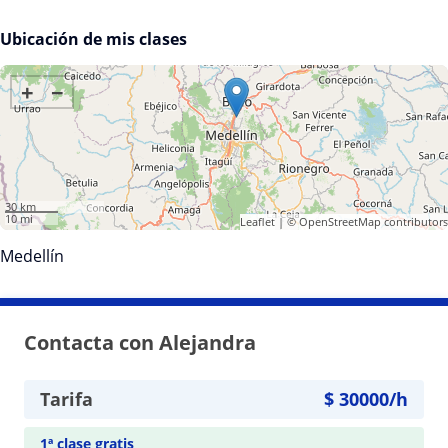
Ubicación de mis clases
+
−
30 km
10 mi
Leaflet
| ©
OpenStreetMap
contributors
Medellín
Contacta con Alejandra
Tarifa
$
30000
/h
1ª clase gratis