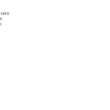
 cero
on
n