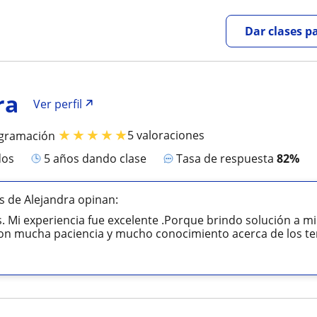
Dar clases p
ra
Ver perfil
★
★
★
★
★
5 valoraciones
ogramación
dos
5 años dando clase
Tasa de respuesta
82%
 de Alejandra opinan:
 Mi experiencia fue excelente .Porque brindo solución a m
n mucha paciencia y mucho conocimiento acerca de los tema