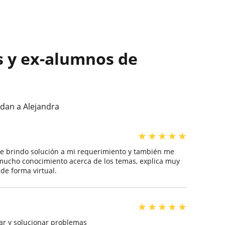
s y ex-alumnos de
dan a Alejandra
★
★
★
★
★
ue brindo solución a mi requerimiento y también me
mucho conocimiento acerca de los temas, explica muy
 de forma virtual.
★
★
★
★
★
ñar y solucionar problemas